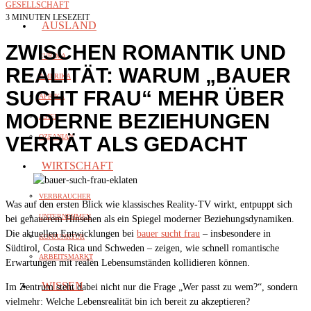
GESELLSCHAFT
3 MINUTEN LESEZEIT
AUSLAND
ZWISCHEN ROMANTIK UND
EUROPA
REALITÄT: WARUM „BAUER
AMERIKA
SUCHT FRAU“ MEHR ÜBER
AFRIKA
MODERNE BEZIEHUNGEN
ASIEN
VERRÄT ALS GEDACHT
OZEANIAN
WIRTSCHAFT
VERBRAUCHER
Was auf den ersten Blick wie klassisches Reality-TV wirkt, entpuppt sich
UNTERNEHMEN
bei genauerem Hinsehen als ein Spiegel moderner Beziehungsdynamiken.
Die aktuellen Entwicklungen bei
bauer sucht frau
– insbesondere in
KONJUNKTUR
Südtirol, Costa Rica und Schweden – zeigen, wie schnell romantische
ARBEITSMARKT
Erwartungen mit realen Lebensumständen kollidieren können.
WISSEN
Im Zentrum steht dabei nicht nur die Frage „Wer passt zu wem?“, sondern
vielmehr: Welche Lebensrealität bin ich bereit zu akzeptieren?