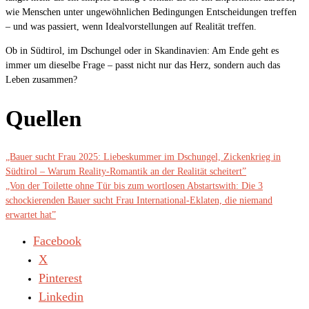
wie Menschen unter ungewöhnlichen Bedingungen Entscheidungen treffen
– und was passiert, wenn Idealvorstellungen auf Realität treffen.
Ob in Südtirol, im Dschungel oder in Skandinavien: Am Ende geht es
immer um dieselbe Frage – passt nicht nur das Herz, sondern auch das
Leben zusammen?
Quellen
„Bauer sucht Frau 2025: Liebeskummer im Dschungel, Zickenkrieg in
Südtirol – Warum Reality-Romantik an der Realität scheitert”
„Von der Toilette ohne Tür bis zum wortlosen Abstartswith: Die 3
schockierenden Bauer sucht Frau International-Eklaten, die niemand
erwartet hat”
Facebook
X
Pinterest
Linkedin