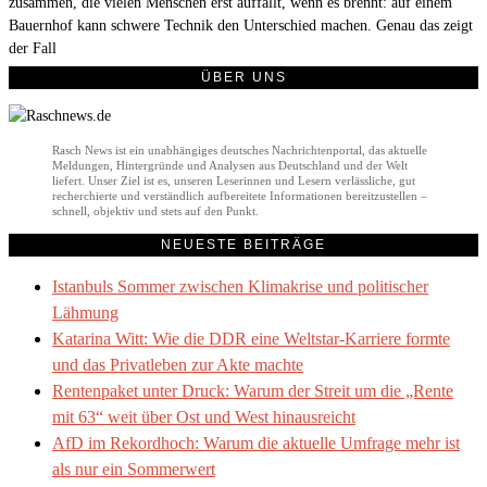
zusammen, die vielen Menschen erst auffällt, wenn es brennt: auf einem
Bauernhof kann schwere Technik den Unterschied machen. Genau das zeigt
der Fall
ÜBER UNS
Rasch News ist ein unabhängiges deutsches Nachrichtenportal, das aktuelle
Meldungen, Hintergründe und Analysen aus Deutschland und der Welt
liefert. Unser Ziel ist es, unseren Leserinnen und Lesern verlässliche, gut
recherchierte und verständlich aufbereitete Informationen bereitzustellen –
schnell, objektiv und stets auf den Punkt.
NEUESTE BEITRÄGE
Istanbuls Sommer zwischen Klimakrise und politischer
Lähmung
Katarina Witt: Wie die DDR eine Weltstar-Karriere formte
und das Privatleben zur Akte machte
Rentenpaket unter Druck: Warum der Streit um die „Rente
mit 63“ weit über Ost und West hinausreicht
AfD im Rekordhoch: Warum die aktuelle Umfrage mehr ist
als nur ein Sommerwert