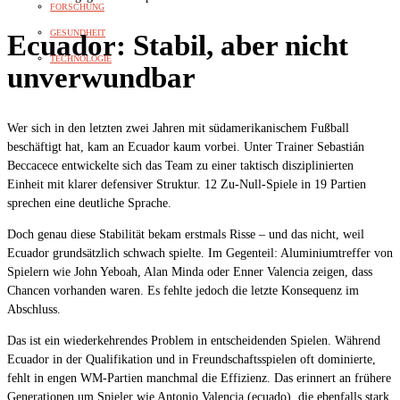
FORSCHUNG
GESUNDHEIT
Ecuador: Stabil, aber nicht
TECHNOLOGIE
unverwundbar
Wer sich in den letzten zwei Jahren mit südamerikanischem Fußball
beschäftigt hat, kam an Ecuador kaum vorbei. Unter Trainer Sebastián
Beccacece entwickelte sich das Team zu einer taktisch disziplinierten
Einheit mit klarer defensiver Struktur. 12 Zu-Null-Spiele in 19 Partien
sprechen eine deutliche Sprache.
Doch genau diese Stabilität bekam erstmals Risse – und das nicht, weil
Ecuador grundsätzlich schwach spielte. Im Gegenteil: Aluminiumtreffer von
Spielern wie John Yeboah, Alan Minda oder Enner Valencia zeigen, dass
Chancen vorhanden waren. Es fehlte jedoch die letzte Konsequenz im
Abschluss.
Das ist ein wiederkehrendes Problem in entscheidenden Spielen. Während
Ecuador in der Qualifikation und in Freundschaftsspielen oft dominierte,
fehlt in engen WM-Partien manchmal die Effizienz. Das erinnert an frühere
Generationen um Spieler wie Antonio Valencia (ecuado), die ebenfalls stark