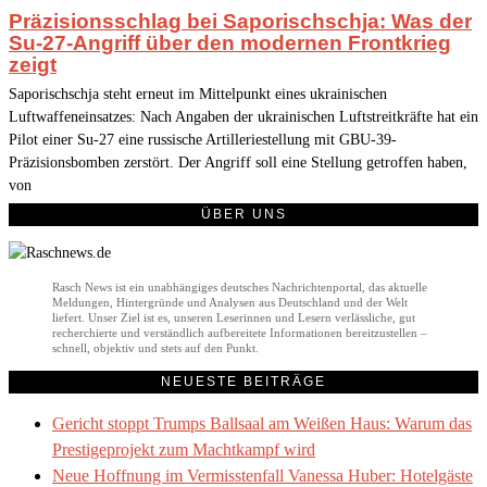
Präzisionsschlag bei Saporischschja: Was der
Su-27-Angriff über den modernen Frontkrieg
zeigt
Saporischschja steht erneut im Mittelpunkt eines ukrainischen
Luftwaffeneinsatzes: Nach Angaben der ukrainischen Luftstreitkräfte hat ein
Pilot einer Su-27 eine russische Artilleriestellung mit GBU-39-
Präzisionsbomben zerstört. Der Angriff soll eine Stellung getroffen haben,
von
ÜBER UNS
Rasch News ist ein unabhängiges deutsches Nachrichtenportal, das aktuelle
Meldungen, Hintergründe und Analysen aus Deutschland und der Welt
liefert. Unser Ziel ist es, unseren Leserinnen und Lesern verlässliche, gut
recherchierte und verständlich aufbereitete Informationen bereitzustellen –
schnell, objektiv und stets auf den Punkt.
NEUESTE BEITRÄGE
Gericht stoppt Trumps Ballsaal am Weißen Haus: Warum das
Prestigeprojekt zum Machtkampf wird
Neue Hoffnung im Vermisstenfall Vanessa Huber: Hotelgäste