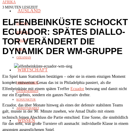
AFRIKA
3 MINUTEN LESEZEIT
AUSLAND
ELFENBEINKÜSTE SCHOCKT
EUROPA
ECUADOR: SPÄTES DIALLO-
AMERIKA
TOR VERÄNDERT DIE
AFRIKA
DYNAMIK DER WM-GRUPPE
ASIEN
OZEANIAN
WIRTSCHAFT
Ein Spiel kann Statistiken bestätigen – oder sie in einem einzigen Moment
komplett entwerten. Genau das ist in Philadelphia passiert, als die
VERBRAUCHER
Elfenbeinküste mit einem späten Treffer
Ecuador
bezwang und damit nicht
UNTERNEHMEN
nur ein Ergebnis, sondern ein ganzes Narrativ drehte.
KONJUNKTUR
Ecuador, das über Monate hinweg als eines der defensiv stabilsten Teams
ARBEITSMARKT
galt, musste in der 90. Minute zusehen, wie Amad Diallo mit einem
technisch feinen Abschluss die Partie entschied. Eine Szene, die sinnbildlich
WISSEN
für das steht, was große Turniere oft ausmacht: individuelle Klasse in einem
ansonsten ausgeglichenen Spiel.