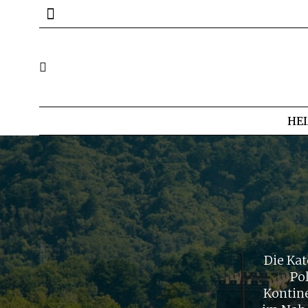
HE
Die Kat
Po
Kontine