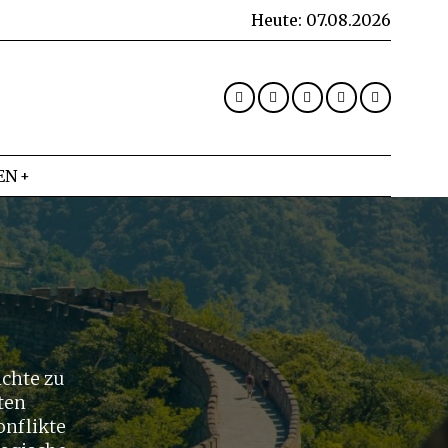
Heute:
07.08.2026
EN
chte zu
ten
onflikte