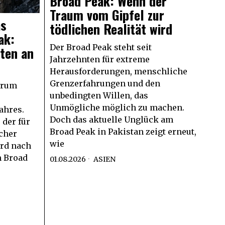
Broad Peak: Wenn der
Traum vom Gipfel zur
as
tödlichen Realität wird
ak:
Der Broad Peak steht seit
ten an
Jahrzehnten für extreme
Herausforderungen, menschliche
Grenzerfahrungen und den
trum
unbedingten Willen, das
Unmögliche möglich zu machen.
ahres.
Doch das aktuelle Unglück am
 der für
Broad Peak in Pakistan zeigt erneut,
cher
wie
ird nach
m Broad
01.08.2026
ASIEN