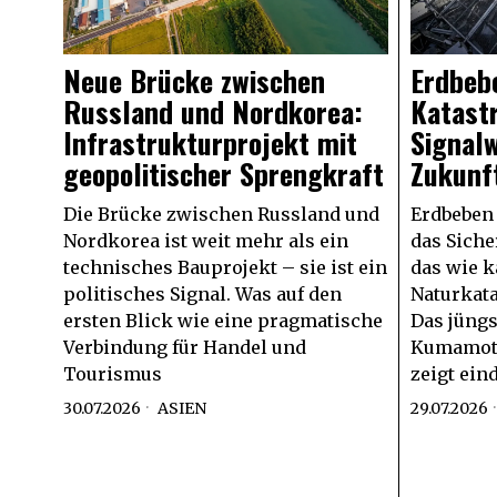
Neue Brücke zwischen
Erdbebe
Russland und Nordkorea:
Katast
Infrastrukturprojekt mit
Signalw
geopolitischer Sprengkraft
Zukunf
Die Brücke zwischen Russland und
Erdbeben 
Nordkorea ist weit mehr als ein
das Siche
technisches Bauprojekt – sie ist ein
das wie k
politisches Signal. Was auf den
Naturkata
ersten Blick wie eine pragmatische
Das jüngs
Verbindung für Handel und
Kumamoto 
Tourismus
zeigt ein
30.07.2026
ASIEN
29.07.2026