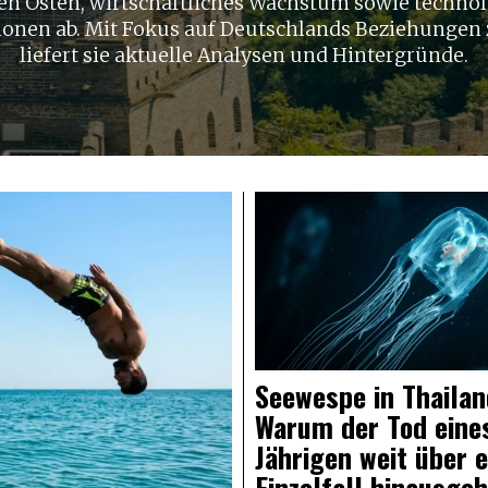
n Osten, wirtschaftliches Wachstum sowie techno
ionen ab. Mit Fokus auf Deutschlands Beziehungen 
liefert sie aktuelle Analysen und Hintergründe.
Seewespe in Thailan
Warum der Tod eines
Jährigen weit über 
Einzelfall hinausgeh