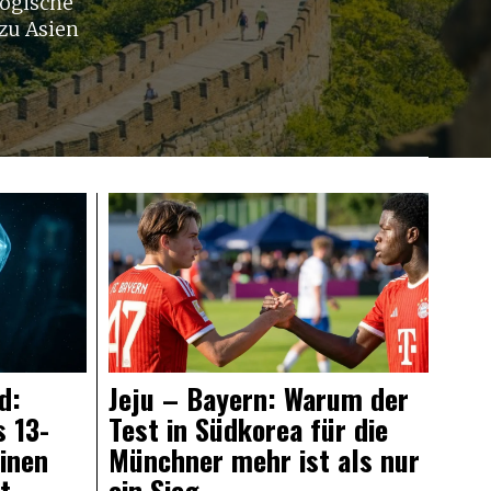
logische
zu Asien
d:
Jeju – Bayern: Warum der
 13-
Test in Südkorea für die
einen
Münchner mehr ist als nur
t
ein Sieg