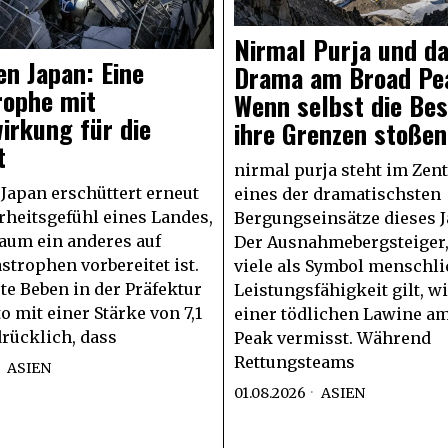
Nirmal Purja und d
n Japan: Eine
Drama am Broad Pe
rophe mit
Wenn selbst die Bes
irkung für die
ihre Grenzen stoßen
t
nirmal purja steht im Zen
Japan erschüttert erneut
eines der dramatischsten
rheitsgefühl eines Landes,
Bergungseinsätze dieses J
aum ein anderes auf
Der Ausnahmebergsteiger,
strophen vorbereitet ist.
viele als Symbol menschli
te Beben in der Präfektur
Leistungsfähigkeit gilt, w
mit einer Stärke von 7,1
einer tödlichen Lawine a
drücklich, dass
Peak vermisst. Während
Rettungsteams
ASIEN
01.08.2026
ASIEN