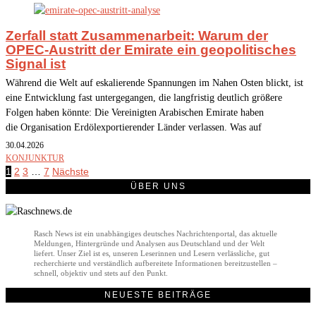
Zerfall statt Zusammenarbeit: Warum der
OPEC-Austritt der Emirate ein geopolitisches
Signal ist
Während die Welt auf eskalierende Spannungen im Nahen Osten blickt, ist
eine Entwicklung fast untergegangen, die langfristig deutlich größere
Folgen haben könnte: Die Vereinigten Arabischen Emirate haben
die Organisation Erdölexportierender Länder verlassen. Was auf
30.04.2026
KONJUNKTUR
1
2
3
…
7
Nächste
ÜBER UNS
Rasch News ist ein unabhängiges deutsches Nachrichtenportal, das aktuelle
Meldungen, Hintergründe und Analysen aus Deutschland und der Welt
liefert. Unser Ziel ist es, unseren Leserinnen und Lesern verlässliche, gut
recherchierte und verständlich aufbereitete Informationen bereitzustellen –
schnell, objektiv und stets auf den Punkt.
NEUESTE BEITRÄGE