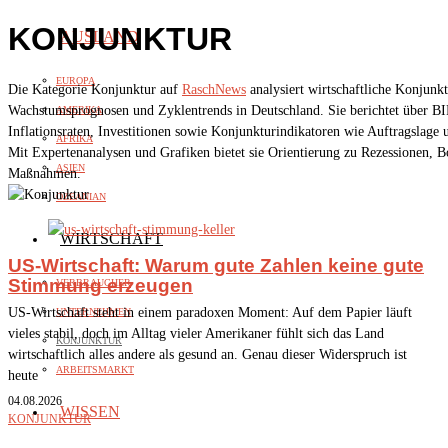
KONJUNKTUR
AUSLAND
EUROPA
Die Kategorie Konjunktur auf
RaschNews
analysiert wirtschaftliche Konjunkt
Wachstumsprognosen und Zyklentrends in Deutschland. Sie berichtet über B
AMERIKA
Inflationsraten, Investitionen sowie Konjunkturindikatoren wie Auftragslage
AFRIKA
Mit Expertenanalysen und Grafiken bietet sie Orientierung zu Rezessionen, 
ASIEN
Maßnahmen.
OZEANIAN
WIRTSCHAFT
US-Wirtschaft: Warum gute Zahlen keine gute
Stimmung erzeugen
VERBRAUCHER
US-Wirtschaft steht in einem paradoxen Moment: Auf dem Papier läuft
UNTERNEHMEN
vieles stabil, doch im Alltag vieler Amerikaner fühlt sich das Land
KONJUNKTUR
wirtschaftlich alles andere als gesund an. Genau dieser Widerspruch ist
ARBEITSMARKT
heute
04.08.2026
WISSEN
KONJUNKTUR