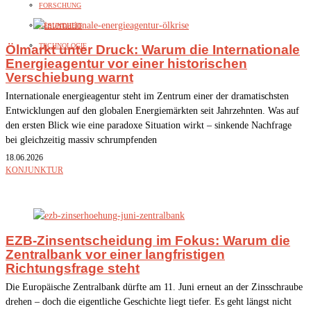
FORSCHUNG
GESUNDHEIT
TECHNOLOGIE
Ölmarkt unter Druck: Warum die Internationale
Energieagentur vor einer historischen
Verschiebung warnt
Internationale energieagentur steht im Zentrum einer der dramatischsten
Entwicklungen auf den globalen Energiemärkten seit Jahrzehnten. Was auf
den ersten Blick wie eine paradoxe Situation wirkt – sinkende Nachfrage
bei gleichzeitig massiv schrumpfenden
18.06.2026
KONJUNKTUR
EZB-Zinsentscheidung im Fokus: Warum die
Zentralbank vor einer langfristigen
Richtungsfrage steht
Die Europäische Zentralbank dürfte am 11. Juni erneut an der Zinsschraube
drehen – doch die eigentliche Geschichte liegt tiefer. Es geht längst nicht