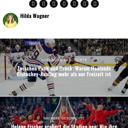
Hilda Wagner
VORHERIGE GESCHICHTE
Zwischen Puck und Druck: Warum Haalands
Eishockey-Ausflug mehr als nur Freizeit ist
NÄCHSTE GESCHICHTE
Helene Fischer erobert die Stadien neu: Wie ihre