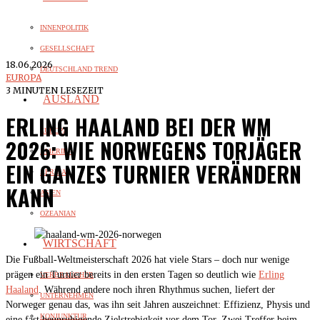
INNENPOLITIK
GESELLSCHAFT
18.06.2026
DEUTSCHLAND TREND
EUROPA
3 MINUTEN LESEZEIT
AUSLAND
ERLING HAALAND BEI DER WM
EUROPA
2026: WIE NORWEGENS TORJÄGER
AMERIKA
EIN GANZES TURNIER VERÄNDERN
AFRIKA
KANN
ASIEN
OZEANIAN
WIRTSCHAFT
Die Fußball-Weltmeisterschaft 2026 hat viele Stars – doch nur wenige
prägen ein Turnier bereits in den ersten Tagen so deutlich wie
Erling
VERBRAUCHER
Haaland
. Während andere noch ihren Rhythmus suchen, liefert der
UNTERNEHMEN
Norweger genau das, was ihn seit Jahren auszeichnet: Effizienz, Physis und
KONJUNKTUR
eine fast beunruhigende Zielstrebigkeit vor dem Tor. Zwei Treffer beim