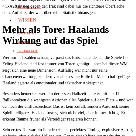
4:1-Auftaktsieg gegen den Irak sind dabei nur die sichtbare Oberfläche
ARBEITSMARKT
eines Auftritts, der weit über reine Statistik hinausgeht.
WISSEN
Mehr als Tore: Haalands
FORSCHUNG
Wirkung auf das Spiel
GESUNDHEIT
TECHNOLOGIE
Wer nur auf Zahlen schaut, verpasst das Entscheidende. Ja, die Spiele für
Erling Haaland sind fast immer von Toren geprägt – aber bei dieser WM
zeigt sich eine neue Dimension. Auffällig war nicht nur seine
Chancenverwertung, sondern vor allem seine Rolle im Mannschaftsgefüge.
Haaland agierte als emotionaler und taktischer Ankerpunkt.
Besonders bemerkenswert: In der ersten Halbzeit hatte er mit nur 11
Ballkontakten die wenigsten Aktionen aller Spieler auf dem Platz – und war
dennoch der einflussreichste. Das ist kein Zufall, sondern Ausdruck seiner
Spielintelligenz. Haaland bewegt sich nicht viel, aber immer richtig. Er
erkennt Räume früher als Verteidiger reagieren können.
Sein erstes Tor war ein Paradebeispiel: perfektes Timing, explosiver Antritt,