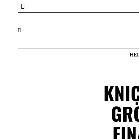
HE
KNI
GRÖ
INA