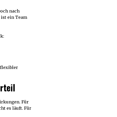
 Doch nach
 ist ein Team
k:
flexibler
rteil
irkungen. Für
t es läuft. Für