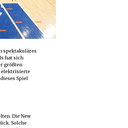
in spektakuläres
ls hat sich
er größten
elektrisierte
 dieses Spiel
lten. Die New
ück. Solche