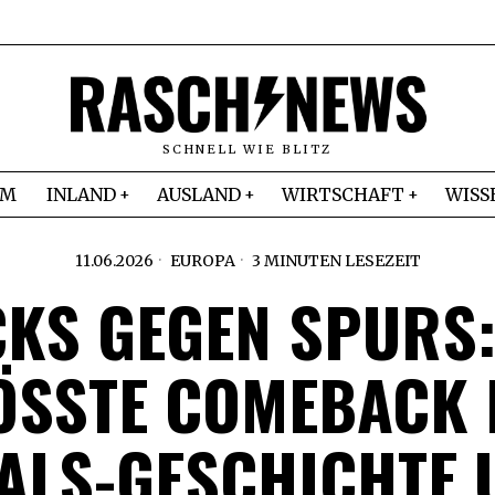
SCHNELL WIE BLITZ
IM
INLAND
AUSLAND
WIRTSCHAFT
WISS
11.06.2026
EUROPA
3 MINUTEN LESEZEIT
CKS GEGEN SPURS:
SSTE COMEBACK D
LS-GESCHICHTE U