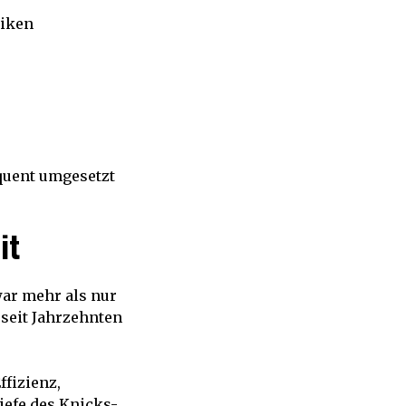
tiken
quent umgesetzt
it
war mehr als nur
 seit Jahrzehnten
ffizienz,
iefe des Knicks-