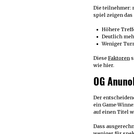
Die teilnehmer: 
spiel zeigen das 
Höhere Treff
Deutlich meh
Weniger Turn
Diese
Faktoren
s
wie hier.
OG Anunob
Der entscheiden
ein Game-Winner.
auf einen Titel 
Dass ausgerechne
weniger für spek