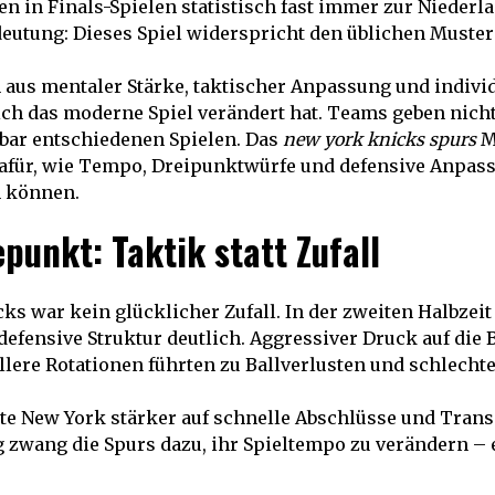
n in Finals-Spielen statistisch fast immer zur Niederl
edeutung: Dieses Spiel widerspricht den üblichen Muste
aus mentaler Stärke, taktischer Anpassung und individ
sich das moderne Spiel verändert hat. Teams geben nich
nbar entschiedenen Spielen. Das
new york knicks spurs
Ma
dafür, wie Tempo, Dreipunktwürfe und defensive Anpass
 können.
punkt: Taktik statt Zufall
cks war kein glücklicher Zufall. In der zweiten Halbzei
efensive Struktur deutlich. Aggressiver Druck auf die 
lere Rotationen führten zu Ballverlusten und schlecht
zte New York stärker auf schnelle Abschlüsse und Trans
zwang die Spurs dazu, ihr Spieltempo zu verändern – e