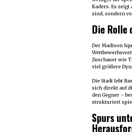
Kaders. Es zeig
sind, sondern v
Die Rolle 
Der Madison Squa
Wettbewerbsvorte
Zuschauer wie Ta
viel größere Dy
Die Stadt lebt Ba
sich direkt auf 
den Gegner – bes
strukturiert spie
Spurs unt
Herausfor