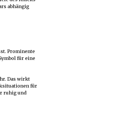
ars abhängig
sst. Prominente
Symbol für eine
hr. Das wirkt
ksituationen für
er ruhig und