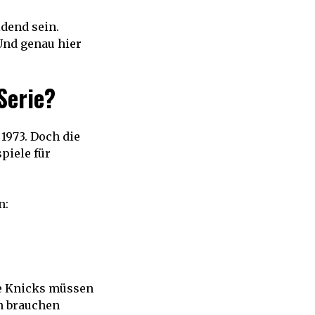
idend sein.
Und genau hier
Serie?
 1973. Doch die
piele für
n:
ie Knicks müssen
en brauchen