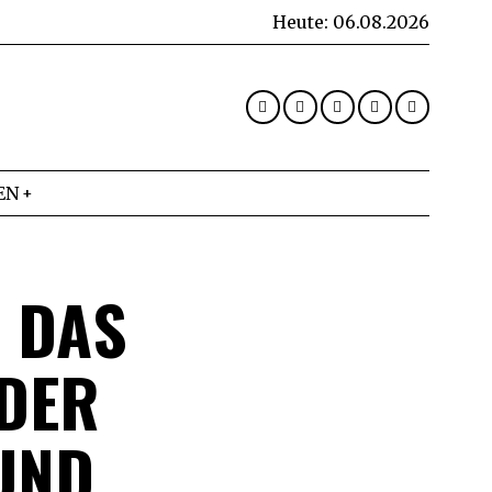
Heute:
06.08.2026
EN
 DAS
ER F
ND S