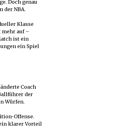
age. Doch genau
rn der NBA.
ueller Klasse
t mehr auf –
tch ist ein
ungen ein Spiel
t änderte Coach
Ballführer der
en Würfen.
ition-Offense.
in klarer Vorteil