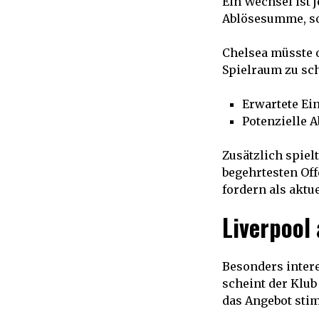
Ein Wechsel ist 
Ablösesumme, so
Chelsea müsste 
Spielraum zu sch
Erwartete Ei
Potenzielle A
Zusätzlich spiel
begehrtesten Off
fordern als aktue
Liverpool
Besonders intere
scheint der Klub
das Angebot sti