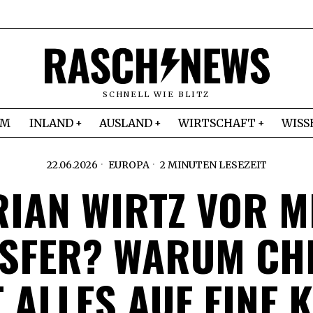
SCHNELL WIE BLITZ
IM
INLAND
AUSLAND
WIRTSCHAFT
WISS
22.06.2026
EUROPA
2 MINUTEN LESEZEIT
RIAN WIRTZ VOR M
SFER? WARUM CH
T ALLES AUF EINE 