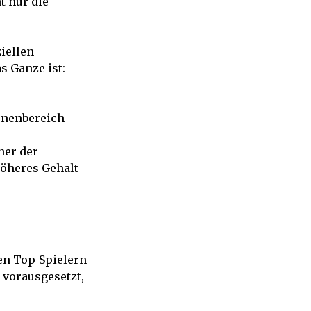
t nur die
iellen
s Ganze ist:
ionenbereich
ner der
höheres Gehalt
len Top-Spielern
 vorausgesetzt,