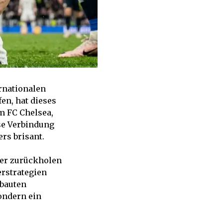
rnationalen
en, hat dieses
m FC Chelsea,
se Verbindung
rs brisant.
ler zurückholen
erstrategien
ebauten
ondern ein