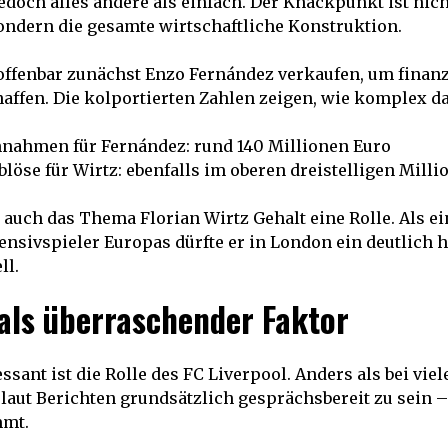
jedoch alles andere als einfach. Der Knackpunkt ist nich
ndern die gesamte wirtschaftliche Konstruktion.
offenbar zunächst Enzo Fernández verkaufen, um finanz
affen. Die kolportierten Zahlen zeigen, wie komplex da
nnahmen für Fernández: rund 140 Millionen Euro
blöse für Wirtz: ebenfalls im oberen dreistelligen Mill
t auch das Thema Florian Wirtz Gehalt eine Rolle. Als ei
ensivspieler Europas dürfte er in London ein deutlich 
ll.
 als überraschender Faktor
ssant ist die Rolle des FC Liverpool. Anders als bei vie
 laut Berichten grundsätzlich gesprächsbereit zu sein –
mmt.