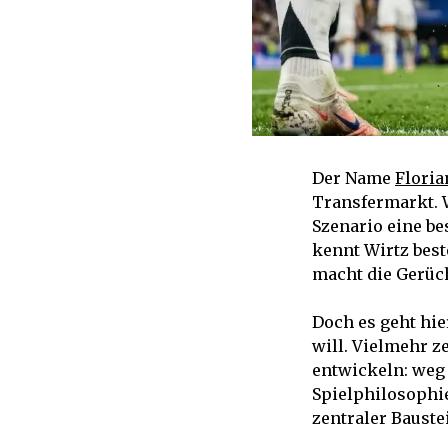
Der Name
Floria
Transfermarkt. W
Szenario eine b
kennt Wirtz bes
macht die Gerüc
Doch es geht hie
will. Vielmehr z
entwickeln: weg 
Spielphilosophi
zentraler Bauste