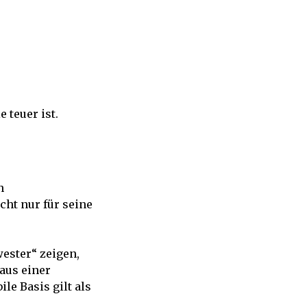
 teuer ist.
n
cht nur für seine
ester“ zeigen,
aus einer
le Basis gilt als