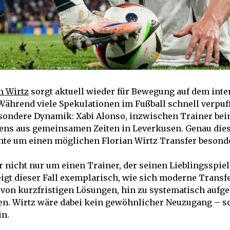
n Wirtz
sorgt aktuell wieder für Bewegung auf dem inte
ährend viele Spekulationen im Fußball schnell verpuff
esondere Dynamik: Xabi Alonso, inzwischen Trainer bei
tens aus gemeinsamen Zeiten in Leverkusen. Genau die
hte um einen möglichen Florian Wirtz Transfer besonde
r nicht nur um einen Trainer, der seinen Lieblingsspie
eigt dieser Fall exemplarisch, wie sich moderne Transf
von kurzfristigen Lösungen, hin zu systematisch aufg
en. Wirtz wäre dabei kein gewöhnlicher Neuzugang – s
in.