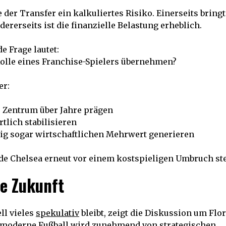
 der Transfer ein kalkuliertes Risiko. Einerseits brin
dererseits ist die finanzielle Belastung erheblich.
e Frage lautet:
Rolle eines Franchise-Spielers übernehmen?
er:
e Zentrum über Jahre prägen
tlich stabilisieren
tig sogar wirtschaftlichen Mehrwert generieren
de Chelsea erneut vor einem kostspieligen Umbruch st
ie Zukunft
ll vieles
spekulativ
bleibt, zeigt die Diskussion um Flo
r moderne Fußball wird zunehmend von strategischen