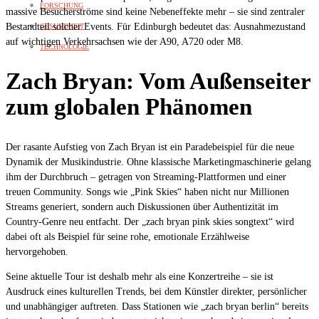
FORSCHUNG
massive Besucherströme sind keine Nebeneffekte mehr – sie sind zentraler
Bestandteil solcher Events. Für Edinburgh bedeutet das: Ausnahmezustand
GESUNDHEIT
auf wichtigen Verkehrsachsen wie der A90, A720 oder M8.
TECHNOLOGIE
Zach Bryan: Vom Außenseiter
zum globalen Phänomen
Der rasante Aufstieg von Zach Bryan ist ein Paradebeispiel für die neue
Dynamik der Musikindustrie. Ohne klassische Marketingmaschinerie gelang
ihm der Durchbruch – getragen von Streaming-Plattformen und einer
treuen Community. Songs wie „Pink Skies“ haben nicht nur Millionen
Streams generiert, sondern auch Diskussionen über Authentizität im
Country-Genre neu entfacht. Der „zach bryan pink skies songtext“ wird
dabei oft als Beispiel für seine rohe, emotionale Erzählweise
hervorgehoben.
Seine aktuelle Tour ist deshalb mehr als eine Konzertreihe – sie ist
Ausdruck eines kulturellen Trends, bei dem Künstler direkter, persönlicher
und unabhängiger auftreten. Dass Stationen wie „zach bryan berlin“ bereits