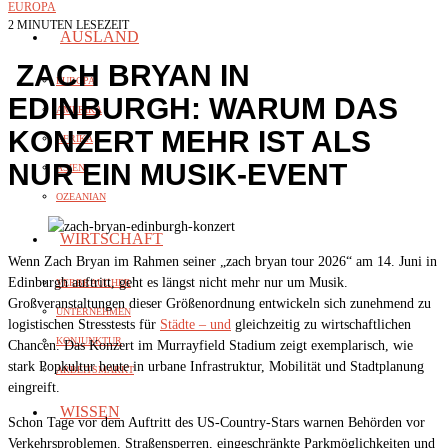
EUROPA
2 MINUTEN LESEZEIT
AUSLAND
ZACH BRYAN IN
EUROPA
EDINBURGH: WARUM DAS
AMERIKA
KONZERT MEHR IST ALS
AFRIKA
NUR EIN MUSIK-EVENT
ASIEN
OZEANIAN
WIRTSCHAFT
Wenn Zach Bryan im Rahmen seiner „zach bryan tour 2026“ am 14. Juni in
Edinburgh auftritt, geht es längst nicht mehr nur um Musik.
VERBRAUCHER
Großveranstaltungen dieser Größenordnung entwickeln sich zunehmend zu
UNTERNEHMEN
logistischen Stresstests für
Städte – und
gleichzeitig zu wirtschaftlichen
KONJUNKTUR
Chancen. Das Konzert im Murrayfield Stadium zeigt exemplarisch, wie
stark Popkultur heute in urbane Infrastruktur, Mobilität und Stadtplanung
ARBEITSMARKT
eingreift.
WISSEN
Schon Tage vor dem Auftritt des US-Country-Stars warnen Behörden vor
Verkehrsproblemen. Straßensperren, eingeschränkte Parkmöglichkeiten und