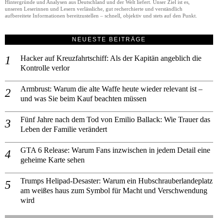
Hintergründe und Analysen aus Deutschland und der Welt liefert. Unser Ziel ist es,
unseren Leserinnen und Lesern verlässliche, gut recherchierte und verständlich
aufbereitete Informationen bereitzustellen – schnell, objektiv und stets auf den Punkt.
NEUESTE BEITRÄGE
Hacker auf Kreuzfahrtschiff: Als der Kapitän angeblich die
Kontrolle verlor
Armbrust: Warum die alte Waffe heute wieder relevant ist –
und was Sie beim Kauf beachten müssen
Fünf Jahre nach dem Tod von Emilio Ballack: Wie Trauer das
Leben der Familie verändert
GTA 6 Release: Warum Fans inzwischen in jedem Detail eine
geheime Karte sehen
Trumps Helipad-Desaster: Warum ein Hubschrauberlandeplatz
am weißes haus zum Symbol für Macht und Verschwendung
wird