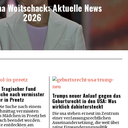
na Woitschack: Aktuelle News
2026
: Tragischer Fund
uche nach vermisster
Trumps neuer Anlauf gegen das
er in Preetz
Geburtsrecht in den USA: Was
wirklich dahintersteckt
 Die Suche nach einem
chmittag vermissten
Die usa stehen erneut im Zentrum
n Mädchen in Preetz bei
einer verfassungsrechtlichen
gisch beendet worden.
Auseinandersetzung, die weit über
te entdeckten am
reine Einwanderungspolitik