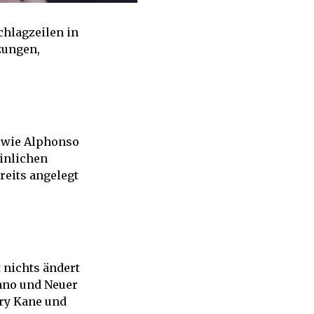
chlagzeilen in
zungen,
s wie Alphonso
einlichen
reits angelegt
 nichts ändert
ano und Neuer
rry Kane und