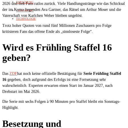
FORSCHUNG
2026 und ließ Fans ratlos zurück. Viele Handlungsstränge wie das Schicksal
der im Koma liegenden Ava Gartner, das Rätsel um Arthur Moser und die
GESUNDHEIT
Vaterschaft von Karlchen Weber bleiben ungelöst.
TECHNOLOGIE
Trotz hoher Quoten von rund fünf Millionen Zuschauern pro Folge
kritisieren Fans das offene Ende als „sinnloseste Folge“.
Wird es Frühling Staffel 16
geben?
Das
ZDF
hat noch keine offizielle Bestätigung für
Serie Frühling Staffel
16
gegeben, doch aufgrund des Erfolgs ist eine Fortsetzung sehr
wahrscheinlich. Experten erwarten einen Start im Januar 2027, nach
Drehstart im Mai 2026.
Die Serie mit sechs Folgen à 90 Minuten pro Staffel bleibt ein Sonntags-
Highlight.
Besetzung und