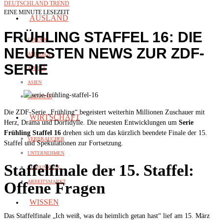
DEUTSCHLAND TREND
EINE MINUTE LESEZEIT
AUSLAND
FRÜHLING STAFFEL 16: DIE
EUROPA
NEUESTEN NEWS ZUR ZDF-
AMERIKA
SERIE
AFRIKA
ASIEN
OZEANIAN
Die ZDF-Serie „Frühling“ begeistert weiterhin Millionen Zuschauer mit
WIRTSCHAFT
Herz, Drama und Dorfidylle. Die neuesten Entwicklungen um
Serie
Frühling Staffel 16
drehen sich um das kürzlich beendete Finale der 15.
VERBRAUCHER
Staffel und Spekulationen zur Fortsetzung.
UNTERNEHMEN
Staffelfinale der 15. Staffel:
KONJUNKTUR
ARBEITSMARKT
Offene Fragen
WISSEN
Das Staffelfinale „Ich weiß, was du heimlich getan hast“ lief am 15. März