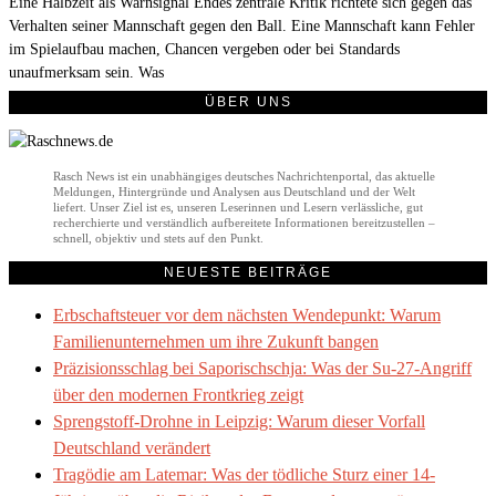
Eine Halbzeit als Warnsignal Endes zentrale Kritik richtete sich gegen das
Verhalten seiner Mannschaft gegen den Ball. Eine Mannschaft kann Fehler
im Spielaufbau machen, Chancen vergeben oder bei Standards
unaufmerksam sein. Was
ÜBER UNS
Rasch News ist ein unabhängiges deutsches Nachrichtenportal, das aktuelle
Meldungen, Hintergründe und Analysen aus Deutschland und der Welt
liefert. Unser Ziel ist es, unseren Leserinnen und Lesern verlässliche, gut
recherchierte und verständlich aufbereitete Informationen bereitzustellen –
schnell, objektiv und stets auf den Punkt.
NEUESTE BEITRÄGE
Erbschaftsteuer vor dem nächsten Wendepunkt: Warum
Familienunternehmen um ihre Zukunft bangen
Präzisionsschlag bei Saporischschja: Was der Su-27-Angriff
über den modernen Frontkrieg zeigt
Sprengstoff-Drohne in Leipzig: Warum dieser Vorfall
Deutschland verändert
Tragödie am Latemar: Was der tödliche Sturz einer 14-