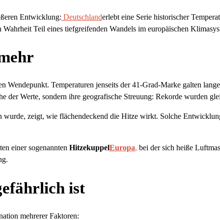
rößeren Entwicklung:
Deutschland
erlebt eine Serie historischer Temper
in Wahrheit Teil eines tiefgreifenden Wandels im europäischen Klimasyst
 mehr
n Wendepunkt. Temperaturen jenseits der 41-Grad-Marke galten lange 
he der Werte, sondern ihre geografische Streuung: Rekorde wurden gleic
wurde, zeigt, wie flächendeckend die Hitze wirkt. Solche Entwicklung
kten einer sogenannten
Hitzekuppel
Europa
,
bei der sich heiße Luftmas
ng.
fährlich ist
nation mehrerer Faktoren: