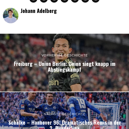
Johann Adelberg
VORHERIGE GESCHICHTE
Freiburg – Union Berlin: Union siegt knapp im
Abstiegskampf
NÄCHSTE GESCHICHTE
Schalke – Hannover 96: Dramatisches Remis in der
2. Bundesliga