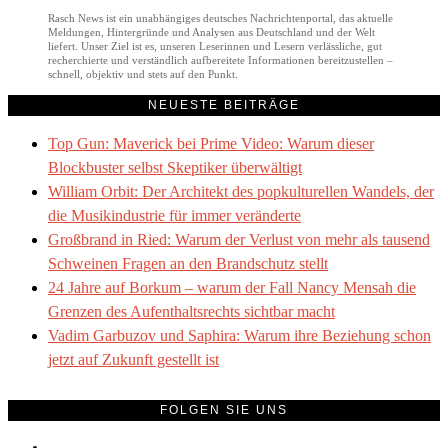
Rasch News ist ein unabhängiges deutsches Nachrichtenportal, das aktuelle
Meldungen, Hintergründe und Analysen aus Deutschland und der Welt
liefert. Unser Ziel ist es, unseren Leserinnen und Lesern verlässliche, gut
recherchierte und verständlich aufbereitete Informationen bereitzustellen –
schnell, objektiv und stets auf den Punkt.
NEUESTE BEITRÄGE
Top Gun: Maverick bei Prime Video: Warum dieser
Blockbuster selbst Skeptiker überwältigt
William Orbit: Der Architekt des popkulturellen Wandels, der
die Musikindustrie für immer veränderte
Großbrand in Ried: Warum der Verlust von mehr als tausend
Schweinen Fragen an den Brandschutz stellt
24 Jahre auf Borkum – warum der Fall Nancy Mensah die
Grenzen des Aufenthaltsrechts sichtbar macht
Vadim Garbuzov und Saphira: Warum ihre Beziehung schon
jetzt auf Zukunft gestellt ist
FOLGEN SIE UNS