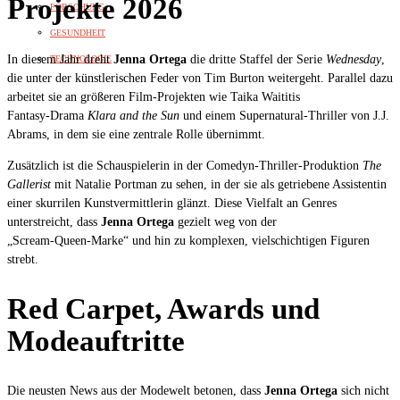
Projekte 2026
FORSCHUNG
GESUNDHEIT
In diesem Jahr dreht
Jenna Ortega
die dritte Staffel der Serie
Wednesday
,
TECHNOLOGIE
die unter der künstlerischen Feder von Tim Burton weitergeht. Parallel dazu
arbeitet sie an größeren Film‑Projekten wie Taika Waititis
Fantasy‑Drama
Klara and the Sun
und einem Supernatural‑Thriller von J.J.
Abrams, in dem sie eine zentrale Rolle übernimmt.
Zusätzlich ist die Schauspielerin in der Comedyn‑Thriller‑Produktion
The
Gallerist
mit Natalie Portman zu sehen, in der sie als getriebene Assistentin
einer skurrilen Kunstvermittlerin glänzt. Diese Vielfalt an Genres
unterstreicht, dass
Jenna Ortega
gezielt weg von der
„Scream‑Queen‑Marke“ und hin zu komplexen, vielschichtigen Figuren
strebt.
Red Carpet, Awards und
Modeauftritte
Die neusten News aus der Modewelt betonen, dass
Jenna Ortega
sich nicht