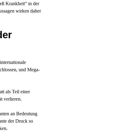
ß Krankheit“ in der
Aussagen wirken daher
der
internationale
schlossen, und Mega-
t als Teil einer
t verlieren.
nnten an Bedeutung
nnte der Druck so
ken.