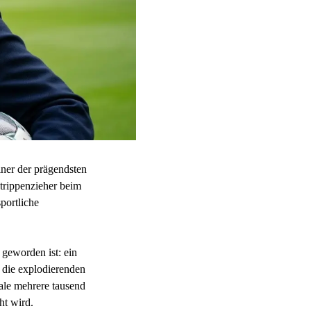
iner der prägendsten
Strippenzieher beim
portliche
 geworden ist: ein
 die explodierenden
nale mehrere tausend
ht wird.