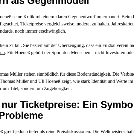
rn als Gegenmodell
s Hoeneß seine Kritik mit einem klaren Gegenentwurf untermauert. Beim
 geachtet, Ticketpreise vergleichsweise moderat zu halten. Jahreskarte
tandards, noch immer erschwinglich.
 kein Zufall. Sie basiert auf der Überzeugung, dass ein Fußballverein meh
men
. Für Hoeneß gehört der Sport den Menschen – nicht Investoren ode
mas Müller stehen sinnbildlich für diese Bodenständigkeit. Die Verbi
 Thomas Müller und Uli Hoeneß zeigt, wie stark Identität und Werte im
ur um Titel, sondern um Zugehörigkeit.
 nur Ticketpreise: Ein Symbol
 Probleme
 greift jedoch tiefer als reine Preisdiskussionen. Die Weltmeisterschaft 