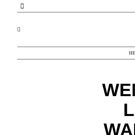
HE
WEN
U
ARU