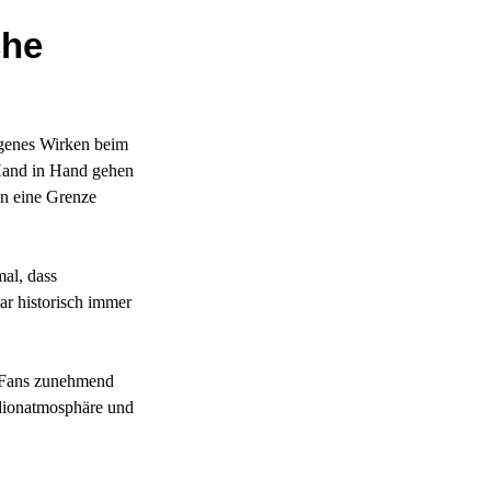
che
eigenes Wirken beim
t Hand in Hand gehen
en eine Grenze
al, dass
ar historisch immer
h Fans zunehmend
tadionatmosphäre und