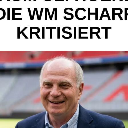
E WM SCHARF K
ITISIERT