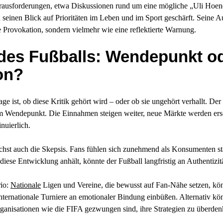
ausforderungen, etwa Diskussionen rund um eine mögliche „Uli Hoene
 seinen Blick auf Prioritäten im Leben und im Sport geschärft. Seine 
 Provokation, sondern vielmehr wie eine reflektierte Warnung.
des Fußballs: Wendepunkt o
on?
ge ist, ob diese Kritik gehört wird – oder ob sie ungehört verhallt. Der 
em Wendepunkt. Die Einnahmen steigen weiter, neue Märkte werden er
nuierlich.
hst auch die Skepsis. Fans fühlen sich zunehmend als Konsumenten stat
ese Entwicklung anhält, könnte der Fußball langfristig an Authentizitä
rio:
Nationale
Ligen und Vereine, die bewusst auf Fan-Nähe setzen, kö
ternationale Turniere an emotionaler Bindung einbüßen. Alternativ kö
ganisationen wie die FIFA gezwungen sind, ihre Strategien zu überden