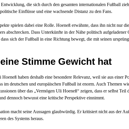
e Entwicklung, die sich durch den gesamten internationalen Fußball zi
politische Einflüsse und eine wachsende Distanz zu den Fans.
pekte spielen dabei eine Rolle. Hoeneß erwähnte, dass ihn nicht nur di
rs abschrecken. Dass Unterkünfte in der Nähe politisch aufgeladener Or
 dass sich der Fußball in eine Richtung bewegt, die mit seinen ursprü
eine Stimme Gewicht hat
 Hoeneß haben deshalb eine besondere Relevanz, weil sie aus einer Po
ss im deutschen und europäischen Fußball ist enorm. Auch Themen wi
ssionen über das „Vermögen Uli Hoeneß“ zeigen, dass er selbst Teil de
– und dennoch bewusst eine kritische Perspektive einnimmt.
ion macht seine Aussagen glaubwürdig. Er kritisiert nicht aus der Auß
ren des Systems heraus.