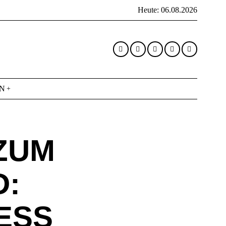
Heute:
06.08.2026
N
UM L
 W
S DI