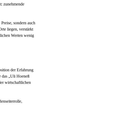
eht: zunehmende
e Preise, sondern auch
te liegen, verstärkt
nglichen Werten wenig
sition der Erfahrung
e das „Uli Hoeneß
r wirtschaftlichen
enseiterrolle,