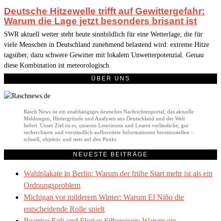
Deutsche Hitzewelle trifft auf Gewittergefahr:
Warum die Lage jetzt besonders brisant ist
SWR aktuell wetter steht heute sinnbildlich für eine Wetterlage, die für
viele Menschen in Deutschland zunehmend belastend wird: extreme Hitze
tagsüber, dazu schwere Gewitter mit lokalem Unwetterpotenzial. Genau
diese Kombination ist meteorologisch
ÜBER UNS
Rasch News ist ein unabhängiges deutsches Nachrichtenportal, das aktuelle
Meldungen, Hintergründe und Analysen aus Deutschland und der Welt
liefert. Unser Ziel ist es, unseren Leserinnen und Lesern verlässliche, gut
recherchierte und verständlich aufbereitete Informationen bereitzustellen –
schnell, objektiv und stets auf den Punkt.
NEUESTE BEITRÄGE
Wahlplakate in Berlin: Warum der frühe Start mehr ist als ein
Ordnungsproblem
Michigan vor milderem Winter: Warum El Niño die
entscheidende Rolle spielt
Beatrice Egli und Florian Silbereisen: Warum ein