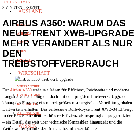
UNTERNEHMEN
3 MINUTEN LESEZEIT
AUSLAND
AIRBUS A350: WARUM DAS
EUROPA
NEUE TRENT XWB-UPGRADE
AMERIKA
MEHR VERÄNDERT ALS NUR
AFRIKA
DEN
ASIEN
TREIBSTOFFVERBRAUCH
OZEANIAN
WIRTSCHAFT
VERBRAUCHER
Der
Airbus A350
steht seit Jahren für Effizienz, Reichweite und moderne
UNTERNEHMEN
Langstreckentechnologie – doch mit dem jüngsten Triebwerks-Upgrade
könnte das Flugzeug einen noch größeren strategischen Vorteil im globalen
KONJUNKTUR
Luftverkehr erhalten. Das verbesserte Rolls-Royce Trent XWB-84 EP zeigt
ARBEITSMARKT
in der Praxis eine deutlich höhere Effizienz als ursprünglich prognostiziert
– ein Detail, das weit über technische Kennzahlen hinausgeht und die
WISSEN
Wettbewerbsdynamik der Branche beeinflussen könnte.