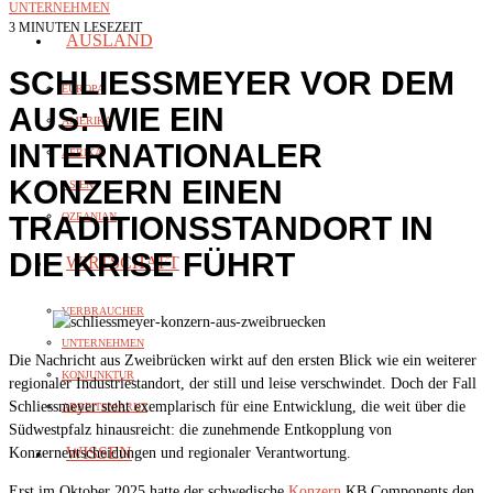
UNTERNEHMEN
3 MINUTEN LESEZEIT
AUSLAND
SCHLIESSMEYER VOR DEM
EUROPA
AUS: WIE EIN
AMERIKA
INTERNATIONALER
AFRIKA
KONZERN EINEN
ASIEN
TRADITIONSSTANDORT IN
OZEANIAN
DIE KRISE FÜHRT
WIRTSCHAFT
VERBRAUCHER
UNTERNEHMEN
Die Nachricht aus Zweibrücken wirkt auf den ersten Blick wie ein weiterer
KONJUNKTUR
regionaler Industriestandort, der still und leise verschwindet. Doch der Fall
Schliessmeyer steht exemplarisch für eine Entwicklung, die weit über die
ARBEITSMARKT
Südwestpfalz hinausreicht: die zunehmende Entkopplung von
WISSEN
Konzernentscheidungen und regionaler Verantwortung.
Erst im Oktober 2025 hatte der schwedische
Konzern
KB Components den