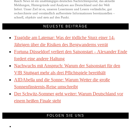
Rasch News ist ein unabhängiges deutsches Nachrichtenportal, das aktuelle
Meldungen, Hintergründe und Analysen aus Deutschland und der Welt
liefert. Unser Ziel ist es, unseren Leserinnen und Lesern verlässliche, gut
recherchierte und verständlich aufbereitete Informationen bereitzustellen –
schnell, objektiv und stets auf den Punkt.
NEUESTE BEITRÄGE
Tragödie am Latemar: Was der tödliche Sturz einer 14-
Jährigen über die Risiken des Bergwanderns verrät
Fortuna Düsseldorf verliert den Saisonstart – Alexander Ende
fordert eine andere Haltung
Nachwuchs mit Anspruch: Warum der Saisonstart für den
VfB Stuttgart mehr als drei Pflichtspiele bereithält
AIDAbella und die Sonne: Warum Wetter die große
Sonnenfinsternis-Reise umschreibt
Der Schwitz-Sommer geht weiter: Warum Deutschland vor
einem heißen Finale steht
FOLGEN SIE UNS