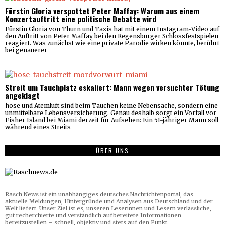
Fürstin Gloria verspottet Peter Maffay: Warum aus einem
Konzertauftritt eine politische Debatte wird
Fürstin Gloria von Thurn und Taxis hat mit einem Instagram-Video auf
den Auftritt von Peter Maffay bei den Regensburger Schlossfestspielen
reagiert. Was zunächst wie eine private Parodie wirken könnte, berührt
bei genauerer
Streit um Tauchplatz eskaliert: Mann wegen versuchter Tötung
angeklagt
hose und Atemluft sind beim Tauchen keine Nebensache, sondern eine
unmittelbare Lebensversicherung. Genau deshalb sorgt ein Vorfall vor
Fisher Island bei Miami derzeit für Aufsehen: Ein 51-jähriger Mann soll
während eines Streits
ÜBER UNS
Rasch News ist ein unabhängiges deutsches Nachrichtenportal, das
aktuelle Meldungen, Hintergründe und Analysen aus Deutschland und der
Welt liefert. Unser Ziel ist es, unseren Leserinnen und Lesern verlässliche,
gut recherchierte und verständlich aufbereitete Informationen
bereitzustellen – schnell, objektiv und stets auf den Punkt.