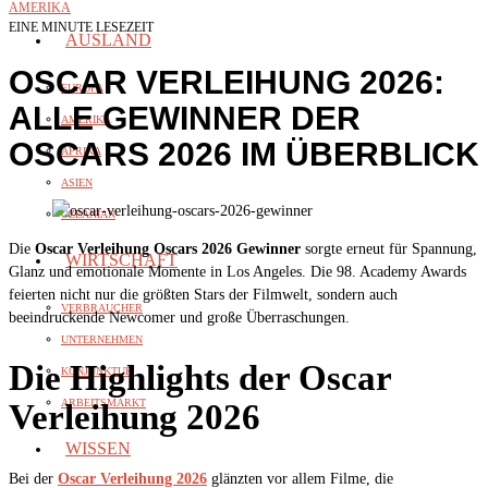
AMERIKA
EINE MINUTE LESEZEIT
AUSLAND
OSCAR VERLEIHUNG 2026:
EUROPA
ALLE GEWINNER DER
AMERIKA
OSCARS 2026 IM ÜBERBLICK
AFRIKA
ASIEN
OZEANIAN
Die
Oscar Verleihung Oscars 2026 Gewinner
sorgte erneut für Spannung,
WIRTSCHAFT
Glanz und emotionale Momente in Los Angeles. Die 98. Academy Awards
feierten nicht nur die größten Stars der Filmwelt, sondern auch
VERBRAUCHER
beeindruckende Newcomer und große Überraschungen.
UNTERNEHMEN
Die Highlights der Oscar
KONJUNKTUR
ARBEITSMARKT
Verleihung 2026
WISSEN
Bei der
Oscar Verleihung 2026
glänzten vor allem Filme, die