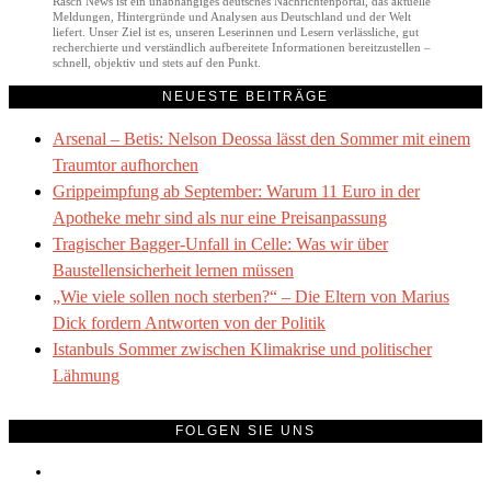
Rasch News ist ein unabhängiges deutsches Nachrichtenportal, das aktuelle
Meldungen, Hintergründe und Analysen aus Deutschland und der Welt
liefert. Unser Ziel ist es, unseren Leserinnen und Lesern verlässliche, gut
recherchierte und verständlich aufbereitete Informationen bereitzustellen –
schnell, objektiv und stets auf den Punkt.
NEUESTE BEITRÄGE
Arsenal – Betis: Nelson Deossa lässt den Sommer mit einem
Traumtor aufhorchen
Grippeimpfung ab September: Warum 11 Euro in der
Apotheke mehr sind als nur eine Preisanpassung
Tragischer Bagger-Unfall in Celle: Was wir über
Baustellensicherheit lernen müssen
„Wie viele sollen noch sterben?“ – Die Eltern von Marius
Dick fordern Antworten von der Politik
Istanbuls Sommer zwischen Klimakrise und politischer
Lähmung
FOLGEN SIE UNS