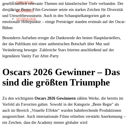
FORSCHUNG
gesellschaftlich relevante Themen mit künstlerischer Tiefe verbanden. Der
diesjährige Bester-Film-Gewinner setzte ein starkes Zeichen für Diversität
GESUNDHEIT
und Umweltbewusstsein. Auch in den Schauspielkategorien gab es
TECHNOLOGIE
emotionale Höhepunkte – einige Preisträger standen erstmals auf der Oscar-
Bühne.
Besonderes Aufsehen erregte die Dankesrede des besten Hauptdarstellers,
der das Publikum mit einer authentischen Botschaft über Mut und
Veränderung bewegte. Zahlreiche Stars feierten anschließend auf der
legendären Vanity Fair After-Party.
Oscars 2026 Gewinner – Das
sind die größten Triumphe
Zu den wichtigsten
Oscars 2026 Gewinnern
zählen Werke, die bereits im
Vorfeld als Favoriten galten. Sowohl in der Kategorie „Beste Regie“ als
auch im Bereich „Visuelle Effekte“ wurden bahnbrechende Produktionen
ausgezeichnet. Auch internationale Filme erhielten verstärkt Anerkennung –
ein Zeichen, dass die Academy immer globaler wird.