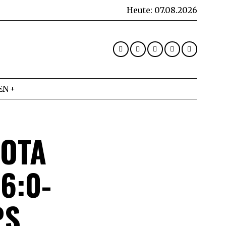
Heute:
07.08.2026
EN
SOTA
6:0-
PS