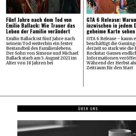
Fünf Jahre nach dem Tod von
GTA 6 Release: Waru
Emilio Ballack: Wie Trauer das
inzwischen in jedem D
Leben der Familie verändert
geheime Karte sehen
Emilio Ballack ist fünf Jahre nach
GTA 6 Release – kaum 
seinem Tod weiterhin ein fester
beschäftigt die Gaming
Bestandteil des Familienlebens.
derzeit so stark wie die
Der Sohn von Simone und Michael
Rockstar Games endlic
Ballack starb am 5. August 2021 im
Informationen veröffen
Alter von 18 Jahren bei
Während der Herbst al
Zeitraum für den Start
ÜBER UNS