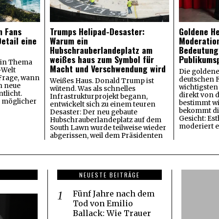
m Fans
Trumps Helipad-Desaster:
Goldene H
etail eine
Warum ein
Moderatio
Hubschrauberlandeplatz am
Bedeutung
weißes haus zum Symbol für
Publikums
ein Thema
Macht und Verschwendung wird
-Welt
Die goldene
 Frage, wann
deutschen F
Weißes Haus. Donald Trump ist
h neue
wichtigsten
wütend. Was als schnelles
tlicht.
direkt von
Infrastrukturprojekt begann,
s möglicher
bestimmt wi
entwickelt sich zu einem teuren
bekommt die
Desaster: Der neu gebaute
Gesicht: Es
Hubschrauberlandeplatz auf dem
moderiert 
South Lawn wurde teilweise wieder
abgerissen, weil dem Präsidenten
NEUESTE BEITRÄGE
Fünf Jahre nach dem
Tod von Emilio
Ballack: Wie Trauer