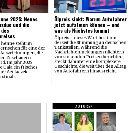
enne 2025: Neues
Ölpreis sinkt: Warum Autofahrer
nsduo und die
jetzt aufatmen können – und
 des
was als Nächstes kommt
preises
Ölpreis – dieses Wort bestimmt
derzeit die Stimmung an deutschen
 henne steht im
Tankstellen. Während die
ernsehen für eine der
Nachrichtenmeldungen nüchtern
 Auszeichnungen, die
von sinkenden Preisen berichten,
 den Zuschauern
steckt dahinter eine komplexere
rd. Im Jahr 2025
Geschichte, die weit über den Alltag
 Gala ein frisches
von Autofahrern hinausreicht.
ther Sedlaczek
erstmals
AUTOREN