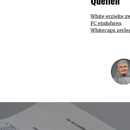
Quellen
White erzielte z
FC einfuhren
Whitecaps zerle