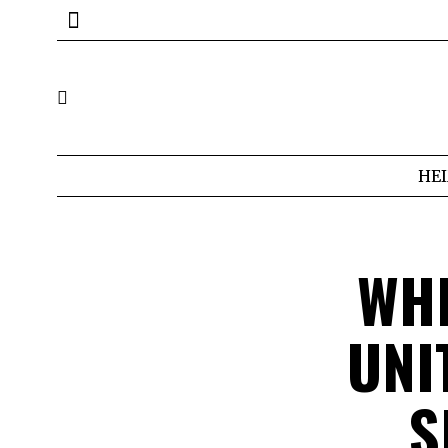
HE
WHI
UNI
S