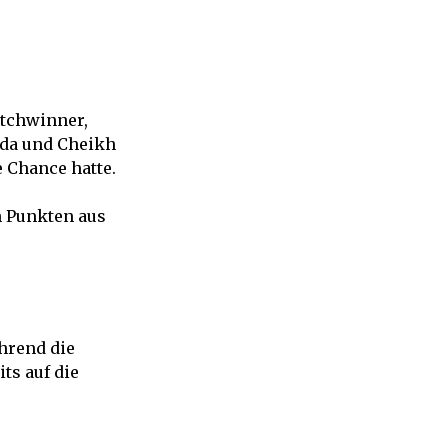
atchwinner,
orda und Cheikh
 Chance hatte.
n Punkten aus
hrend die
ts auf die