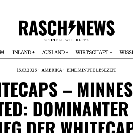
SCHNELL WIE BLITZ
IM
INLAND
AUSLAND
WIRTSCHAFT
WISS
16.03.2026
AMERIKA
EINE MINUTE LESEZEIT
TECAPS – MINNE
TED: DOMINANTER 
IEG DER WHITECA