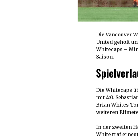
Die Vancouver W
United geholt un
Whitecaps – Minn
Saison.
Spielverla
Die Whitecaps üb
mit 4:0. Sebastia
Brian Whites Tor
weiteren Elfmete
In der zweiten H
White traf erneu