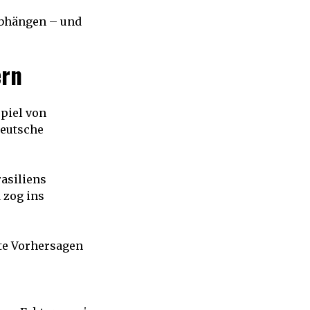
abhängen – und
ern
piel von
deutsche
rasiliens
 zog ins
rte Vorhersagen