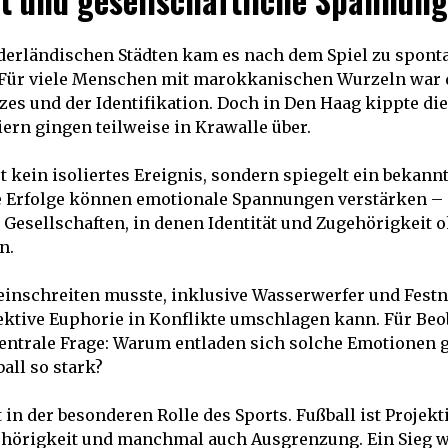
ust und gesellschaftliche Spannun
derländischen Städten kam es nach dem Spiel zu spont
. Für viele Menschen mit marokkanischen Wurzeln war d
es und der Identifikation. Doch in Den Haag kippte di
ern gingen teilweise in Krawalle über.
st kein isoliertes Ereignis, sondern spiegelt ein bekann
e Erfolge können emotionale Spannungen verstärken – 
 Gesellschaften, in denen Identität und Zugehörigkeit 
n.
 einschreiten musste, inklusive Wasserwerfer und Festn
ektive Euphorie in Konflikte umschlagen kann. Für Beob
zentrale Frage: Warum entladen sich solche Emotionen 
all so stark?
 in der besonderen Rolle des Sports. Fußball ist Projekt
gehörigkeit und manchmal auch Ausgrenzung. Ein Sieg w