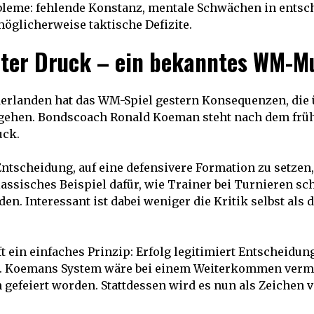
obleme: fehlende Konstanz, mentale Schwächen in ents
glicherweise taktische Defizite.
nter Druck – ein bekanntes WM-M
derlanden hat das WM-Spiel gestern Konsequenzen, die 
gehen. Bondscoach Ronald Koeman steht nach dem frü
uck.
Entscheidung, auf eine defensivere Formation zu setzen
lassisches Beispiel dafür, wie Trainer bei Turnieren sc
n. Interessant ist dabei weniger die Kritik selbst als
oft ein einfaches Prinzip: Erfolg legitimiert Entscheidu
ie. Koemans System wäre bei einem Weiterkommen vermu
gefeiert worden. Stattdessen wird es nun als Zeichen 