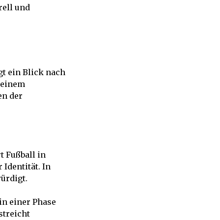
ell und
t ein Blick nach
 seinem
en der
t Fußball in
Identität. In
ürdigt.
in einer Phase
streicht