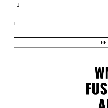
HE
W
FUS
L