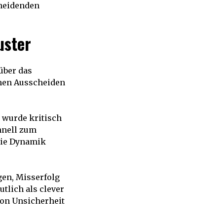
cheidenden
uster
über das
hen Ausscheiden
, wurde kritisch
hnell zum
 die Dynamik
ngen, Misserfolg
tlich als clever
von Unsicherheit