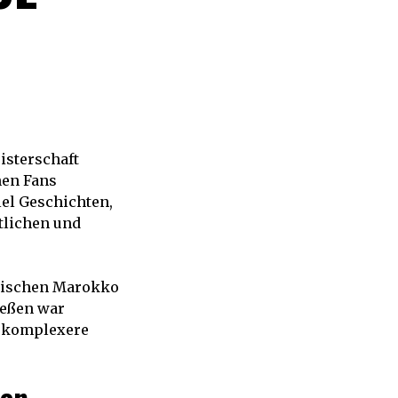
isterschaft
nen Fans
lel Geschichten,
ftlichen und
zwischen Marokko
ießen war
e komplexere