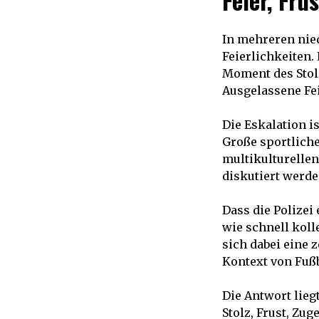
Feier, Fr
In mehreren nie
Feierlichkeiten
Moment des Stolz
Ausgelassene Fei
Die Eskalation i
Große sportlich
multikulturellen
diskutiert werde
Dass die Polizei
wie schnell koll
sich dabei eine 
Kontext von Fußb
Die Antwort liegt
Stolz, Frust, Zu