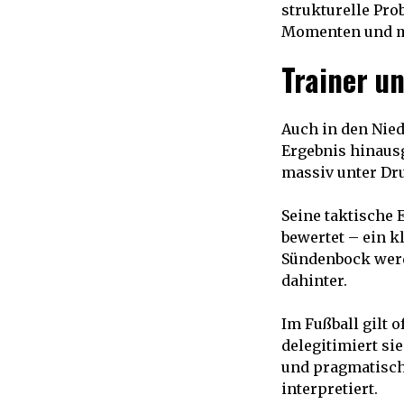
strukturelle Pr
Momenten und mö
Trainer u
Auch in den Nie
Ergebnis hinaus
massiv unter Dr
Seine taktische 
bewertet – ein k
Sündenbock werde
dahinter.
Im Fußball gilt 
delegitimiert s
und pragmatisch 
interpretiert.