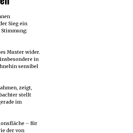
gen
anen
er Sieg ein
e Stimmung:
tes Muster wider.
insbesondere in
ohnehin sensibel
ahmen, zeigt,
achter stellt
gerade im
ionsfläche – für
ie der von