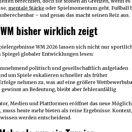
eiten berechnen, doch sie stoßen an Grenzen, wenn es
sse,
mentale Stärke
oder Spielmomentum geht. Fußball b
unberechenbar – und genau das macht seinen Reiz aus.
 WM bisher wirklich zeigt
pielergebnisse WM 2026 lassen sich nicht nur sportlich
 Spiegel globaler Entwicklungen lesen:
 zunehmend politisch und gesellschaftlich aufgeladen
nd um Spiele eskalieren schneller als früher
Erfolge nehmen zu, was auf eine größere Wettbewerbsba
gewinnt an Bedeutung, bleibt aber fehleranfällig
tor, Medien und Plattformen eröffnet das neue Möglich
t, muss heute mehr bieten als reine Ergebnisse. Kontex
wissen werden entscheidend.