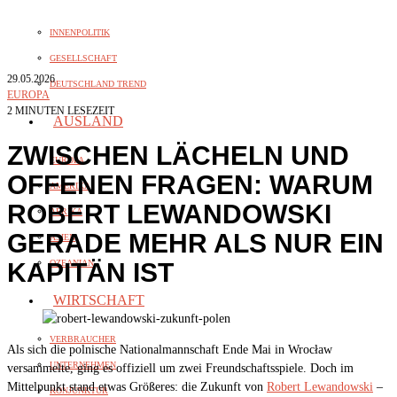
INNENPOLITIK
GESELLSCHAFT
29.05.2026
DEUTSCHLAND TREND
EUROPA
2 MINUTEN LESEZEIT
AUSLAND
ZWISCHEN LÄCHELN UND
EUROPA
OFFENEN FRAGEN: WARUM
AMERIKA
ROBERT LEWANDOWSKI
AFRIKA
GERADE MEHR ALS NUR EIN
ASIEN
KAPITÄN IST
OZEANIAN
WIRTSCHAFT
VERBRAUCHER
Als sich die polnische Nationalmannschaft Ende Mai in Wrocław
UNTERNEHMEN
versammelte, ging es offiziell um zwei Freundschaftsspiele. Doch im
Mittelpunkt stand etwas Größeres: die Zukunft von
Robert Lewandowski
–
KONJUNKTUR