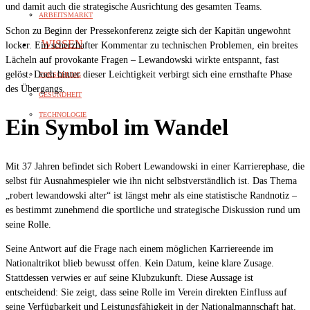
und damit auch die strategische Ausrichtung des gesamten Teams.
ARBEITSMARKT
Schon zu Beginn der Pressekonferenz zeigte sich der Kapitän ungewohnt
WISSEN
locker. Ein scherzhafter Kommentar zu technischen Problemen, ein breites
Lächeln auf provokante Fragen – Lewandowski wirkte entspannt, fast
gelöst. Doch hinter dieser Leichtigkeit verbirgt sich eine ernsthafte Phase
FORSCHUNG
des Übergangs.
GESUNDHEIT
TECHNOLOGIE
Ein Symbol im Wandel
Mit 37 Jahren befindet sich Robert Lewandowski in einer Karrierephase, die
selbst für Ausnahmespieler wie ihn nicht selbstverständlich ist. Das Thema
„robert lewandowski alter“ ist längst mehr als eine statistische Randnotiz –
es bestimmt zunehmend die sportliche und strategische Diskussion rund um
seine Rolle.
Seine Antwort auf die Frage nach einem möglichen Karriereende im
Nationaltrikot blieb bewusst offen. Kein Datum, keine klare Zusage.
Stattdessen verwies er auf seine Klubzukunft. Diese Aussage ist
entscheidend: Sie zeigt, dass seine Rolle im Verein direkten Einfluss auf
seine Verfügbarkeit und Leistungsfähigkeit in der Nationalmannschaft hat.