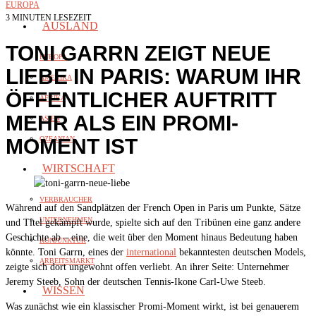
EUROPA
3 MINUTEN LESEZEIT
AUSLAND
TONI GARRN ZEIGT NEUE
EUROPA
LIEBE IN PARIS: WARUM IHR
AMERIKA
ÖFFENTLICHER AUFTRITT
AFRIKA
MEHR ALS EIN PROMI-
ASIEN
MOMENT IST
OZEANIAN
WIRTSCHAFT
VERBRAUCHER
Während auf den Sandplätzen der French Open in Paris um Punkte, Sätze
UNTERNEHMEN
und Titel gekämpft wurde, spielte sich auf den Tribünen eine ganz andere
Geschichte ab – eine, die weit über den Moment hinaus Bedeutung haben
KONJUNKTUR
könnte. Toni Garrn, eines der
international
bekanntesten deutschen Models,
ARBEITSMARKT
zeigte sich dort ungewohnt offen verliebt. An ihrer Seite: Unternehmer
Jeremy Steeb, Sohn der deutschen Tennis-Ikone Carl-Uwe Steeb.
WISSEN
Was zunächst wie ein klassischer Promi-Moment wirkt, ist bei genauerem