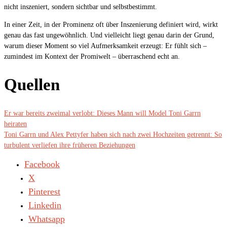
nicht inszeniert, sondern sichtbar und selbstbestimmt.
In einer Zeit, in der Prominenz oft über Inszenierung definiert wird, wirkt
genau das fast ungewöhnlich. Und vielleicht liegt genau darin der Grund,
warum dieser Moment so viel Aufmerksamkeit erzeugt: Er fühlt sich –
zumindest im Kontext der Promiwelt – überraschend echt an.
Quellen
Er war bereits zweimal verlobt: Dieses Mann will Model Toni Garrn
heiraten
Toni Garrn und Alex Pettyfer haben sich nach zwei Hochzeiten getrennt: So
turbulent verliefen ihre früheren Beziehungen
Facebook
X
Pinterest
Linkedin
Whatsapp