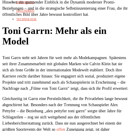
Hinsehen ein spannender Einblick in die Dynamik moderner Promi-
FORSCHUNG
Beziehungen – und in die strategische Selbstinszenierung einer Frau, die ihr
GESUNDHEIT
öffentliches Bild über Jahre bewusst kontrolliert hat.
TECHNOLOGIE
Toni Garrn: Mehr als ein
Model
Toni Garrn steht seit Jahren für weit mehr als Modekampagnen. Spätestens
seit ihrer Zusammenarbeit mit globalen Marken wie Calvin Klein hat sie
sich als feste Größe in der internationalen Modewelt etabliert. Doch ihre
Karriere reicht darüber hinaus: Sie engagiert sich sozial, produziert eigene
Projekte und tritt zunehmend auch als Schauspielerin in Erscheinung – die
Nachfrage nach „Filme von Toni Garrn“ zeigt, dass sich ihr Profil erweitert.
Gleichzeitig ist Garrn eine Persönlichkeit, die ihr Privatleben lange bewusst
abgeschirmt hat. Besonders nach der Trennung von Schauspieler Alex
Pettyfer – die Beziehung „alex pettyfer toni garrn“ sorgte über Jahre für
Schlagzeilen – zog sie sich weitgehend aus der öffentlichen
Liebesberichterstattung zurück. Dass sie nun ausgerechnet bei einem der
größten Sportevents der Welt so
offen
Zuneigung zeigt, ist daher