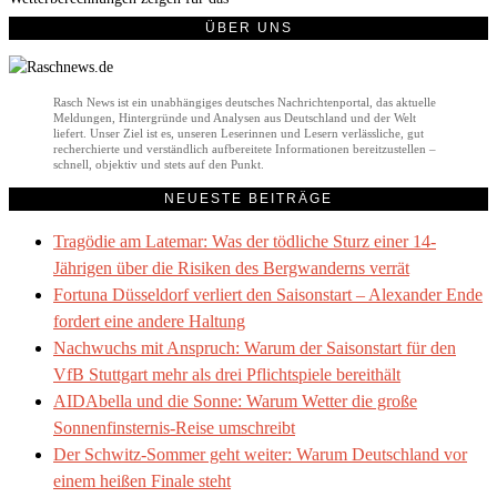
ÜBER UNS
Rasch News ist ein unabhängiges deutsches Nachrichtenportal, das aktuelle
Meldungen, Hintergründe und Analysen aus Deutschland und der Welt
liefert. Unser Ziel ist es, unseren Leserinnen und Lesern verlässliche, gut
recherchierte und verständlich aufbereitete Informationen bereitzustellen –
schnell, objektiv und stets auf den Punkt.
NEUESTE BEITRÄGE
Tragödie am Latemar: Was der tödliche Sturz einer 14-
Jährigen über die Risiken des Bergwanderns verrät
Fortuna Düsseldorf verliert den Saisonstart – Alexander Ende
fordert eine andere Haltung
Nachwuchs mit Anspruch: Warum der Saisonstart für den
VfB Stuttgart mehr als drei Pflichtspiele bereithält
AIDAbella und die Sonne: Warum Wetter die große
Sonnenfinsternis-Reise umschreibt
Der Schwitz-Sommer geht weiter: Warum Deutschland vor
einem heißen Finale steht