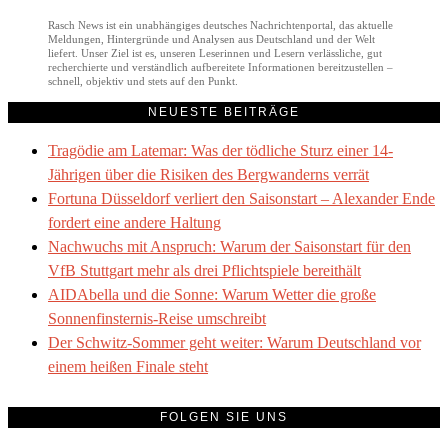
Rasch News ist ein unabhängiges deutsches Nachrichtenportal, das aktuelle
Meldungen, Hintergründe und Analysen aus Deutschland und der Welt
liefert. Unser Ziel ist es, unseren Leserinnen und Lesern verlässliche, gut
recherchierte und verständlich aufbereitete Informationen bereitzustellen –
schnell, objektiv und stets auf den Punkt.
NEUESTE BEITRÄGE
Tragödie am Latemar: Was der tödliche Sturz einer 14-
Jährigen über die Risiken des Bergwanderns verrät
Fortuna Düsseldorf verliert den Saisonstart – Alexander Ende
fordert eine andere Haltung
Nachwuchs mit Anspruch: Warum der Saisonstart für den
VfB Stuttgart mehr als drei Pflichtspiele bereithält
AIDAbella und die Sonne: Warum Wetter die große
Sonnenfinsternis-Reise umschreibt
Der Schwitz-Sommer geht weiter: Warum Deutschland vor
einem heißen Finale steht
FOLGEN SIE UNS