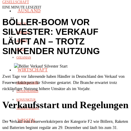
GESELLSCHAFT
EINE MINUTE LESEZEIT
AUSLAND
BÖLLER-BOOM VOR
EUROPA
SILVESTER: VERKAUF
AMERIKA
LÄUFT AN – TROTZ
AFRIKA
SINKENDER NUTZUNG
ASIEN
OZEANIAN
WIRTSCHAFT
Zwei Tage vor Jahresende haben Händler in Deutschland den Verkauf von
Feuerwerkskörpern für Silvester gestartet. Die Branche erwartet trotz
VERBRAUCHER
rückläufiger Nutzung höhere Umsätze als im Vorjahr.
UNTERNEHMEN
KONJUNKTUR
Verkaufsstart und Regelungen
ARBEITSMARKT
WISSEN
Der Verkauf von Feuerwerkskörpern der Kategorie F2 wie Böllern, Raketen
und Batterien beginnt regulär am 29. Dezember und läuft bis zum 31.