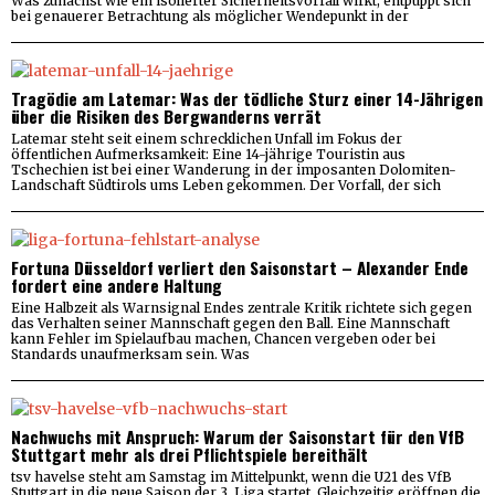
Was zunächst wie ein isolierter Sicherheitsvorfall wirkt, entpuppt sich
bei genauerer Betrachtung als möglicher Wendepunkt in der
Tragödie am Latemar: Was der tödliche Sturz einer 14-Jährigen
über die Risiken des Bergwanderns verrät
Latemar steht seit einem schrecklichen Unfall im Fokus der
öffentlichen Aufmerksamkeit: Eine 14-jährige Touristin aus
Tschechien ist bei einer Wanderung in der imposanten Dolomiten-
Landschaft Südtirols ums Leben gekommen. Der Vorfall, der sich
Fortuna Düsseldorf verliert den Saisonstart – Alexander Ende
fordert eine andere Haltung
Eine Halbzeit als Warnsignal Endes zentrale Kritik richtete sich gegen
das Verhalten seiner Mannschaft gegen den Ball. Eine Mannschaft
kann Fehler im Spielaufbau machen, Chancen vergeben oder bei
Standards unaufmerksam sein. Was
Nachwuchs mit Anspruch: Warum der Saisonstart für den VfB
Stuttgart mehr als drei Pflichtspiele bereithält
tsv havelse steht am Samstag im Mittelpunkt, wenn die U21 des VfB
Stuttgart in die neue Saison der 3. Liga startet. Gleichzeitig eröffnen die