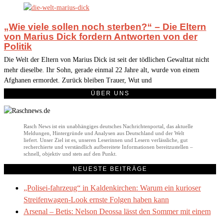
„Wie viele sollen noch sterben?“ – Die Eltern
von Marius Dick fordern Antworten von der
Politik
Die Welt der Eltern von Marius Dick ist seit der tödlichen Gewalttat nicht
mehr dieselbe. Ihr Sohn, gerade einmal 22 Jahre alt, wurde von einem
Afghanen ermordet. Zurück bleiben Trauer, Wut und
ÜBER UNS
Rasch News ist ein unabhängiges deutsches Nachrichtenportal, das aktuelle
Meldungen, Hintergründe und Analysen aus Deutschland und der Welt
liefert. Unser Ziel ist es, unseren Leserinnen und Lesern verlässliche, gut
recherchierte und verständlich aufbereitete Informationen bereitzustellen –
schnell, objektiv und stets auf den Punkt.
NEUESTE BEITRÄGE
„Polisei-fahrzeug“ in Kaldenkirchen: Warum ein kurioser
Streifenwagen-Look ernste Folgen haben kann
Arsenal – Betis: Nelson Deossa lässt den Sommer mit einem