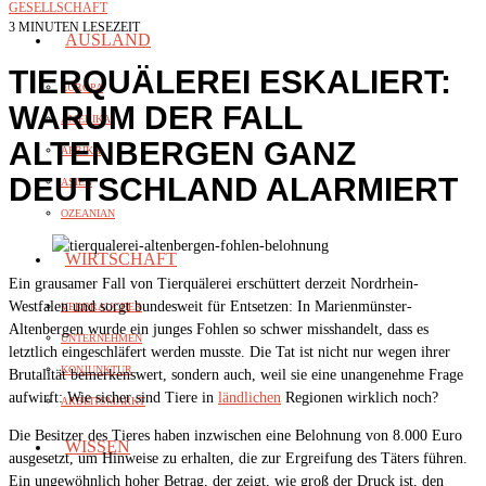
GESELLSCHAFT
3 MINUTEN LESEZEIT
AUSLAND
TIERQUÄLEREI ESKALIERT:
EUROPA
WARUM DER FALL
AMERIKA
ALTENBERGEN GANZ
AFRIKA
DEUTSCHLAND ALARMIERT
ASIEN
OZEANIAN
WIRTSCHAFT
Ein grausamer Fall von Tierquälerei erschüttert derzeit Nordrhein-
Westfalen und sorgt bundesweit für Entsetzen: In Marienmünster-
VERBRAUCHER
Altenbergen wurde ein junges Fohlen so schwer misshandelt, dass es
UNTERNEHMEN
letztlich eingeschläfert werden musste. Die Tat ist nicht nur wegen ihrer
KONJUNKTUR
Brutalität bemerkenswert, sondern auch, weil sie eine unangenehme Frage
aufwirft: Wie sicher sind Tiere in
ländlichen
Regionen wirklich noch?
ARBEITSMARKT
Die Besitzer des Tieres haben inzwischen eine Belohnung von 8.000 Euro
WISSEN
ausgesetzt, um Hinweise zu erhalten, die zur Ergreifung des Täters führen.
Ein ungewöhnlich hoher Betrag, der zeigt, wie groß der Druck ist, den