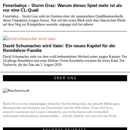
Fenerbahçe – Sturm Graz: Warum dieses Spiel mehr ist als
nur eine CL-Quali
Fenerbahçe – Sturm Graz steht im Zentrum eines der spannendsten Qualifikationsduelle
dieser Champions-League-Saison. Was auf den ersten Blick nach einer klassischen Hürde
auf dem Weg zur Königsklasse aussieht, entpuppt sich bei näherer
David Schumacher wird Vater: Ein neues Kapitel für die
Rennfahrer-Familie
David Schumacher steht vor dem wohl bedeutendsten Wechsel seiner jungen Karriere: Der
24-jährige Rennfahrer und seine Ehefrau Vivien Keszthelyi erwarten ihr erstes Kind. Die
Nachricht, die das Paar am 5. August 2026
ÜBER UNS
Rasch News ist ein unabhängiges deutsches Nachrichtenportal, das aktuelle Meldungen,
Hintergründe und Analysen aus Deutschland und der Welt liefert. Unser Ziel ist es,
unseren Leserinnen und Lesern verlässliche, gut recherchierte und verständlich
aufbereitete Informationen bereitzustellen – schnell, objektiv und stets auf den Punkt.