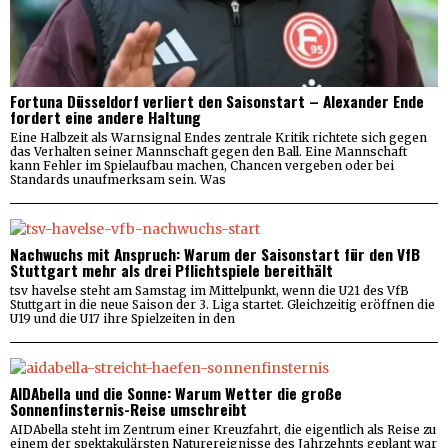
Fortuna Düsseldorf verliert den Saisonstart – Alexander Ende
fordert eine andere Haltung
Eine Halbzeit als Warnsignal Endes zentrale Kritik richtete sich gegen
das Verhalten seiner Mannschaft gegen den Ball. Eine Mannschaft
kann Fehler im Spielaufbau machen, Chancen vergeben oder bei
Standards unaufmerksam sein. Was
Nachwuchs mit Anspruch: Warum der Saisonstart für den VfB
Stuttgart mehr als drei Pflichtspiele bereithält
tsv havelse steht am Samstag im Mittelpunkt, wenn die U21 des VfB
Stuttgart in die neue Saison der 3. Liga startet. Gleichzeitig eröffnen die
U19 und die U17 ihre Spielzeiten in den
AIDAbella und die Sonne: Warum Wetter die große
Sonnenfinsternis-Reise umschreibt
AIDAbella steht im Zentrum einer Kreuzfahrt, die eigentlich als Reise zu
einem der spektakulärsten Naturereignisse des Jahrzehnts geplant war