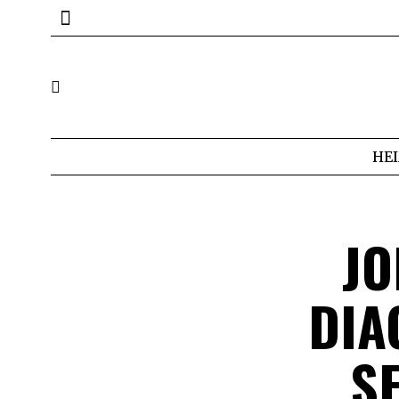
HE
JO
DIA
SE