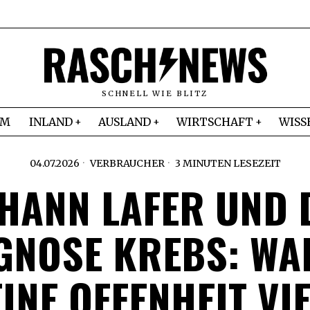
SCHNELL WIE BLITZ
IM
INLAND
AUSLAND
WIRTSCHAFT
WISS
04.07.2026
VERBRAUCHER
3 MINUTEN LESEZEIT
HANN LAFER UND 
GNOSE KREBS: W
INE OFFENHEIT VI