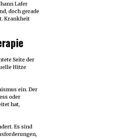
ohann Lafer
end, doch gerade
t. Krankheit
erapie
tete Seite der
uelle Hitze
ismus ein. Der
ess oder
tet hat,
dert. Es sind
ausforderungen,