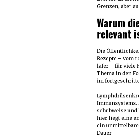
Grenzen, aber au
Warum die
relevant i
Die Öffentlichke
Rezepte – vom re
lafer – für viel
Thema in den Fo
im fortgeschritt
Lymphdrüsenkreb
Immunsystems. An
schubweise und k
hier liegt eine 
ein unmittelbare
Dauer.