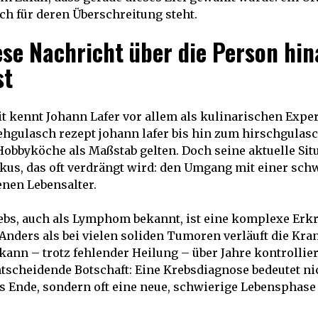
ch für deren Überschreitung steht.
se Nachricht über die Person hin
st
it kennt Johann Lafer vor allem als kulinarischen Expe
hgulasch rezept johann lafer bis hin zum hirschgulas
e Hobbyköche als Maßstab gelten. Doch seine aktuelle Sit
kus, das oft verdrängt wird: den Umgang mit einer sc
enen Lebensalter.
s, auch als Lymphom bekannt, ist eine komplexe Erk
ders als bei vielen soliden Tumoren verläuft die Kra
ann – trotz fehlender Heilung – über Jahre kontrollie
entscheidende Botschaft: Eine Krebsdiagnose bedeutet n
s Ende, sondern oft eine neue, schwierige Lebensphas