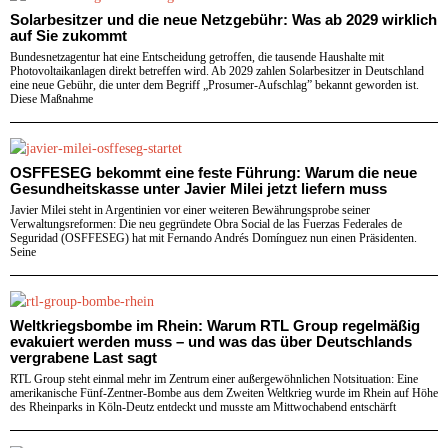
Solarbesitzer und die neue Netzgebühr: Was ab 2029 wirklich
auf Sie zukommt
Bundesnetzagentur hat eine Entscheidung getroffen, die tausende Haushalte mit
Photovoltaikanlagen direkt betreffen wird. Ab 2029 zahlen Solarbesitzer in Deutschland
eine neue Gebühr, die unter dem Begriff „Prosumer-Aufschlag” bekannt geworden ist.
Diese Maßnahme
OSFFESEG bekommt eine feste Führung: Warum die neue
Gesundheitskasse unter Javier Milei jetzt liefern muss
Javier Milei steht in Argentinien vor einer weiteren Bewährungsprobe seiner
Verwaltungsreformen: Die neu gegründete Obra Social de las Fuerzas Federales de
Seguridad (OSFFESEG) hat mit Fernando Andrés Domínguez nun einen Präsidenten.
Seine
Weltkriegsbombe im Rhein: Warum RTL Group regelmäßig
evakuiert werden muss – und was das über Deutschlands
vergrabene Last sagt
RTL Group steht einmal mehr im Zentrum einer außergewöhnlichen Notsituation: Eine
amerikanische Fünf-Zentner-Bombe aus dem Zweiten Weltkrieg wurde im Rhein auf Höhe
des Rheinparks in Köln-Deutz entdeckt und musste am Mittwochabend entschärft