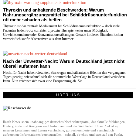
Thyroxin und anhaltende Beschwerden: Warum
Nahrungsergänzungsmittel bei Schilddrüsenunterfunktion
oft mehr schaden als helfen
Thyroxin ist das zentrale Medikament bei Schilddrüsenunterfunktion – doch viele
Patienten leiden trotz korrekter thyroxin-Therapie weiter unter Müdigkeit,
Gewichtszunahme oder Konzentrationsstörungen. Gerade in dieser Situation locken
vermeintlich sanfte Alternativen aus dem Internet:
Nach der Unwetter-Nacht: Warum Deutschland jetzt nicht
überall aufatmen kann
Nacht für Nacht haben Gewitter, Starkregen und stürmische Böen in den vergangenen
Tagen gezeigt, wie schnell sich die sommerliche Wetterlage in Deutschland verändern
kann. Nun zeichnet sich zwar eine Entspannung ab. Sie
ÜBER UNS
Rasch News ist ein unabhängiges deutsches Nachrichtenportal, das aktuelle Meldungen,
Hintergründe und Analysen aus Deutschland und der Welt liefert. Unser Ziel ist es,
unseren Leserinnen und Lesern verlässliche, gut recherchierte und verständlich
aufbereitete Informationen bereitzustellen – schnell, objektiv und stets auf den Punkt.