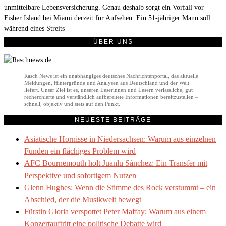
unmittelbare Lebensversicherung. Genau deshalb sorgt ein Vorfall vor
Fisher Island bei Miami derzeit für Aufsehen: Ein 51-jähriger Mann soll
während eines Streits
ÜBER UNS
Rasch News ist ein unabhängiges deutsches Nachrichtenportal, das aktuelle
Meldungen, Hintergründe und Analysen aus Deutschland und der Welt
liefert. Unser Ziel ist es, unseren Leserinnen und Lesern verlässliche, gut
recherchierte und verständlich aufbereitete Informationen bereitzustellen –
schnell, objektiv und stets auf den Punkt.
NEUESTE BEITRÄGE
Asiatische Hornisse in Niedersachsen: Warum aus einzelnen
Funden ein flächiges Problem wird
AFC Bournemouth holt Juanlu Sánchez: Ein Transfer mit
Perspektive und sofortigem Nutzen
Glenn Hughes: Wenn die Stimme des Rock verstummt – ein
Abschied, der die Musikwelt bewegt
Fürstin Gloria verspottet Peter Maffay: Warum aus einem
Konzertauftritt eine politische Debatte wird