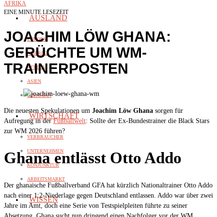
AFRIKA
EINE MINUTE LESEZEIT
AUSLAND
JOACHIM LÖW GHANA:
EUROPA
GERÜCHTE UM WM-
AMERIKA
TRAINERPOSTEN
AFRIKA
ASIEN
OZEANIAN
Die neuesten Spekulationen um
Joachim Löw Ghana
sorgen für
WIRTSCHAFT
Aufregung in der
Fußballwelt
: Sollte der Ex-Bundestrainer die Black Stars
zur WM 2026 führen?
VERBRAUCHER
UNTERNEHMEN
Ghana entlässt Otto Addo
KONJUNKTUR
ARBEITSMARKT
Der ghanaische Fußballverband GFA hat kürzlich Nationaltrainer Otto Addo
nach einer 1:2-Niederlage gegen Deutschland entlassen. Addo war über zwei
WISSEN
Jahre im Amt, doch eine Serie von Testspielpleiten führte zu seiner
Absetzung. Ghana sucht nun dringend einen Nachfolger vor der WM.