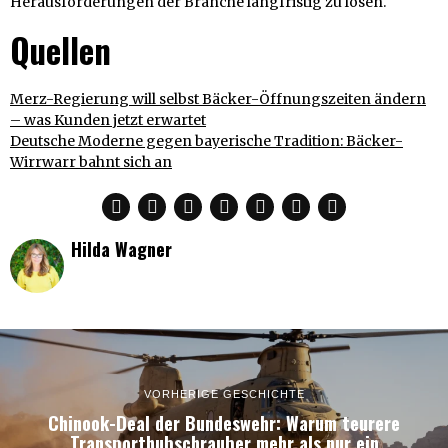
Herausforderungen der Branche langfristig zu lösen.
Quellen
Merz-Regierung will selbst Bäcker-Öffnungszeiten ändern
– was Kunden jetzt erwartet
Deutsche Moderne gegen bayerische Tradition: Bäcker-
Wirrwarr bahnt sich an
Hilda Wagner
VORHERIGE GESCHICHTE
Chinook-Deal der Bundeswehr: Warum teurere
Transporthubschrauber mehr als nur ein